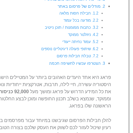
מודלים של פרסום באתר
חבילת חסות מלאה
מודעה בכל עמוד
כתבות ממומנות / תוכן נייטיב
ניוזלטר ממוקד
עמוד נחיתה ייעודי
שיתופי פעולה דיגיטליים נוספים
טבלת חבילות פרסום
הצטרפו עכשיו לחשיפה חכמה
פראג היא אחד היעדים האהובים ביותר על המטיילים הישר
היסטוריה עשירה, חיי לילה, תרבות, אטרקציות ייחודיות 
את כל המידע הדרוש על פראג ומושך מעל
92,000 כניסות בשנה
וממוקד, שנמצא בשלב תכנון החופשה ומוכן לבצע החלטות 
הראשונה שלו בפראג.
להלן חבילות הפרסום שגיבשנו במיוחד עבור מפרסמים באת
רעיון שיכול לעזור לכם לשווק את העסק שלכם בצורה הטו