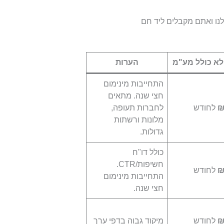
נו ואתם מקבלים ליד חם
לא כולל מע"מ
הערות
התחייבות מינימום
חצי שנה. מתאים
₪
לחודש
לחברות תעופה,
מלונות ורשתות
גדולות.
כולל דו"ח
חשיפות/CTR.
₪
לחודש
התחייבות מינימום
חצי שנה.
₪
לחודש
מיקוד גבוה בדפי ערך