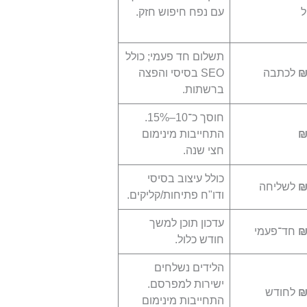
ל
עם נפח חיפוש חזק.
תשלום חד פעמי; כולל
₪
לכתבה
SEO בסיסי והפצה
ברשתות.
חוסך כ־10–15%.
₪
התחייבות מינימום
חצי שנה.
כולל עיצוב בסיסי
₪
לשליחה
ודו"ח פתיחות/קליקים.
עדכון תוכן למשך
₪
חד־פעמי
חודש כלול.
הלידים נשלחים
ישירות למפרסם.
₪
לחודש
התחייבות מינימום