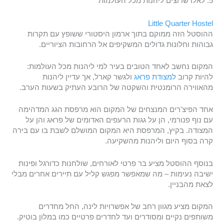
5. לאלו שרוצים ליהנות מכל העולמות
Little Quarter Hostel
ההוסטל הזה ממוקם בתוך ארמון היסטורי ששופץ עם תקרות
גבוהות וחלונות גדולים המשקיפים אל הרחובות הציוריים.
המקום נחשב לאחד הטובים בעיר למי ליהנות מכל העולמות:
להיות קרוב
למצודת פראג
ולגשר קארל, אך עדיין ליהנות
מהאווירה הרומנטית והשקטה של הרובע העתיק בשעות הערב.
אחד הפיצ'רים המנצחים של המקום הוא מרפסת הגג המדהימה
עם נוף פנורמי, הן על גגות הרעפים האדומים של פראג והן על
המצודה. בקיץ, המרפסת היא המקום המושלם לשבת בו עם בירה
קרה בסוף היום וליהנות מהשקיעה.
בנוסף ההוסטל מציע בר פרטי לאורחים, שולחנות כדורגל ופינות
ישיבה נעימות – מה שמאפשר מפגש קליל עם תיירים אחרים מבלי
לצאת מהבניין.
המקום מציע מגוון רחב של אפשרויות לינה, החל מחדרים
משותפים נקיים ומסודרים ועד לחדרים פרטיים כמו במלון בוטיק.