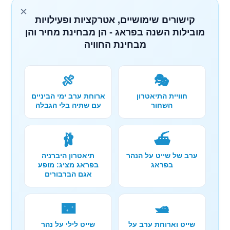
×
קישורים שימושיים, אטרקציות ופעילויות
מובילות השנה בפראג - הן מבחינת מחיר והן
מבחינת החוויה
🍖
🎭
חוויית התיאטרון
ארוחת ערב ימי הביניים
השחור
עם שתיה בלי הגבלה
🩰
⛴️
ערב של שייט על הנהר
תיאטרון היברניה
בפראג
בפראג מציג: מופע
אגם הברבורים
🌃
🛥️
שייט וארוחת ערב על
שייט לילי על נהר