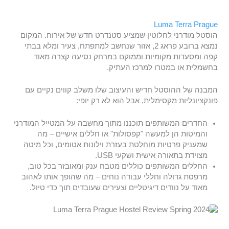
Luma Terra Prague
הוסטל מודרני לחלוטין שמציע סטנדרט חדש של אירוח. המקום
נמצא ברובע פראג 2, אזור שנחשב למתפתח, צעיר ומלא בבתי
קפה ומסעדות מקומיות וממוקם במרחק נסיעה קצרה מאוד
בחשמלית או במטרו למרכז העתיק.
המבנה של ההוסטל חדיש והעיצוב שלו משלב קווים נקיים עם
פונקציונליות מקסימלית, אבל הוא לא רק יופי:
החדרים המשותפים תוכננו מתוך מחשבה על המטייל המודרני
והמיטות הן למעשה "קפסולות" או חללים אישיים – מה
שמעניק פרטיות מוחלטת בעזרת וילונות אטומים, וכל מיטה
מצוידת בתאורה אישית ושקעי USB.
החללים המשותפים כוללים מטבח ענק ומאובזר בכל טוב,
מרפסת גדולה וחללי עבודה נוחים – מה שהופך אותו לאהוב
מאוד על נוודים דיגיטליים וצעירים שעובדים תוך כדי טיול.