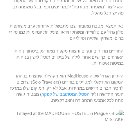
סטנדרט גבוה מאוד של שירות ומתקנים. הקונספט של המקום
הוא ליצור "משפחה מטורפת" לכמה ימים וכמו בכל משפחה גם
פה יש הכל מהכל.
כאן תמצאו מטבח מאובזר שבו מתבשלות ארוחות ערב משותפות,
סלון גדול עם טלוויזיה ומשחקי וידאו ופעילויות יומיומיות כמו סיורי
ברים, משחקי שתייה וטיולי יום.
החדרים מרווחים ונקיים והצוות מקפיד מאוד על ביטחון ונוחות
האורחים, כך שגם אחרי לילה של בילויים תוכלו לישון בנוחות
במיטות איכותיות.
היתרון הגדול של ה-MadHouse הוא הקהילה שנוצרת בו. זהו
המקום האידיאלי למטיילים בודדים (Solo Travelers) שרוצים
להכיר חברים חדשים במהירות, אבל לא רק. המיקום שלו במרכז
העיר החדשה (ליד
הפסל המסתובב של קפקא
) מבטיח גישה
נוחה לכל אמצעי התחבורה והאטרקציות.