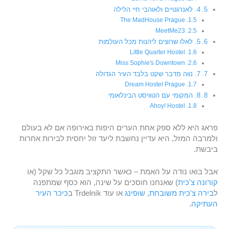
4. לאנרגטיים ולאוהבי חיי הלילה
The MadHouse Prague
MeetMe23
5. לאלו שרוצים ליהנות מכל העולמות
Little Quarter Hostel
Miss Sophie's Downtown
7. נווה מדבר שקט בלבד העיר הגדולה
Dream Hostel Prague
8. המקומי עם הטוויסט הבינלאומי
Ahoy! Hostel
פראג היא ללא ספק אחת הערים היפות באירופה אם לא בעולם
ולמרבה המזל, היא עדיין נחשבת ליעד זול יחסית לבירות אחרות
ביבשת.
אבל בואו נודה על האמת – כאשר התקציב מוגבל כל שקל (או
קורונה צ'כית
) שאנחנו חוסכים על שינה, הוא כסף שמתפנה
ל
בירה צ'כית משובחת
,
שופינג
או עוד Trdelník ב
כיכר העיר
העתיקה
.