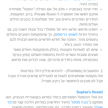
במרכז העיר.
חדר פרטי באכסניה = מלון זול: אם המילה "הוסטל" מפחידה
אתכם חפשו את האופציה ל-Private Room. ברוב המקומות,
החדרים הפרטיים נראים טוב יותר ממלונות 3 כוכבים רגילים
ועולים פחות.
הזמינו מראש: פראג היא יעד פופולרי בכל עונות השנה (כן, גם
בחורף הודות
לשווקי כריסמס
), כך שהמקומות הטובים והזולים
נחטפים מהר. הזמנה של חודש-חודשיים מראש תבטיח לכם
את המחיר הטוב ביותר.
שימו לב לאותיות הקטנות: בחלק מהמקומות הזולים מאוד
מצעים ומגבות עשויים להיות בתוספת תשלום (נפוץ בעיקר
באכסניות, פחות בחדרים פרטיים). שווה לבדוק זאת מראש.
1. המעוצבים (Poshtels) – להרגיש מיליון דולר בפרוטות
אלו מקומות שמתאימים לזוגות או למטיילים שרוצים אווירה טובה
אבל לא מוכנים להתפשר על ניקיון וסטייל.
Sophie’s Hostel
זהו אולי ההוסטל המפורסם ביותר בפראג בקטגוריית הבוטיק. הוא
ממוקם ב"
נובה מסטו
" (העיר החדשה) במרחק הליכה קצר מ
כיכר
ואצלב
ומעוצב בסגנון מודרני, נקי ומינימליסטי. המקום מתאים