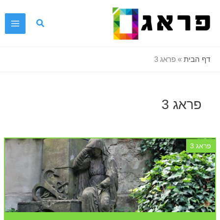
ילוג
תוכן
דף הבית
»
פראג 3
פראג 3
פראג 3