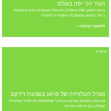
העיר הכי יפה בעולם
גבעת ויטקוב (Vítkov Hill) היא אחת מנקודות הציון החשובות
ביותר בפראג שמשלבת היסטוריה לאומית
גבעת
להמשך הכתבה »
ויטקוב:
היסטוריה
לאומית,
אדריכלות
פראג 3
מרהיבה
ותצפית
פנורמית
על
העיר
הכי
יפה
בעולם
מגדל הטלוויזיה של פראג בשכונת ז'יז'קוב
אם אתם נמצאים בפראג אין סיכוי שתפספסו את מגדל הטלויזיה
ששולט בקו הרקיע העירוני.