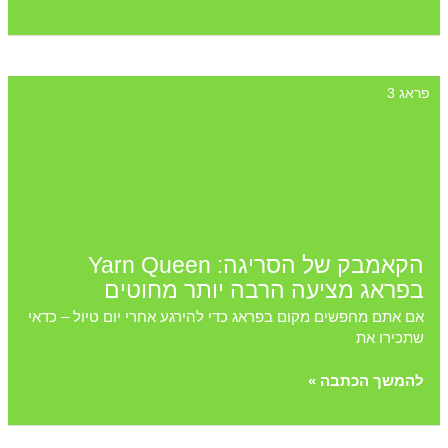
האבנים":
האנדרטה
שמחזירה
את
פראג 3
הכבוד
האבוד
למצבות
היהודיות
המחוללות
בפראג
הקאמבק של הסריגה: Yarn Queen
בפראג מציעה הרבה יותר מחוטים
אם אתם מחפשים מקום בפראג כדי להירגע אחרי יום טיול – כדאי
שתכירו את
הקאמבק
להמשך הכתבה »
של
הסריגה:
Yarn