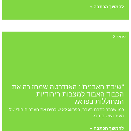
מגדל
להמשך הכתבה »
הטלוויזיה
של
פראג
בשכונת
פראג 3
ז'יז'קוב
"שיבת האבנים": האנדרטה שמחזירה את
הכבוד האבוד למצבות היהודיות
המחוללות בפראג
כמו שכבר כתבנו בעבר, בפראג לא שוכחים את העבר היהודי של
העיר ועושים הכל
"שיבת
להמשך הכתבה »