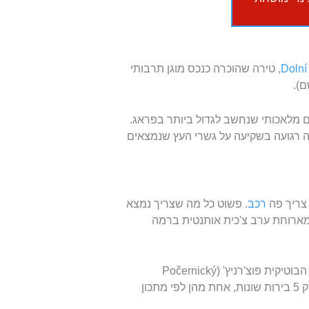
Dolní
, טירה שהוכרה כנכס מוגן תרבותי
ת היא אגם פוצ'רניץ' (Počernický rybník), אגם מלאכותי שנחשב לגדול ביותר בפראג.
יכה רגועה בשקיעה על גשרי העץ שנמצאים
 צריך פה
רכב
. פשוט כל מה שצריך נמצא
 מארוחת ערב צ'כית אותנטית ברמה
במרחק 3 דקות הליכה (250 מטר) נמצאת מבשלת הבירה הבוטיקית פוצ'רניץ' (Počernický
Pivovar). המקום ממוקם במבנה היסטורי יפהפה ומייצר רק 5 בירות שונות, אחת מהן לפי מתכון