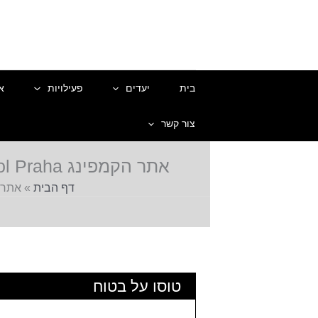
ילוג
תוכן
בית
יעדים
פעילויות
א
צור קשר
אתר הקמפינג Camping Sokol Praha בפראג 7 – מלון מיליון כוכבים בעיר הכי יפה בעולם
דף הבית
»
אתר הקמפינג g Sokol Praha
טוסו על בטוח