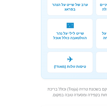
ניים
ערב של שייט על הנהר
לה
בפראג
🌃
על
שייט לילי על נהר
חה
הוולטאבה כולל אוכל
✈️
טיסות זולות (מאוד!)
זהו אחד האתרים המדורגים והמסודרים ביותר בעיר הממוקם בשכונת טרויה (Troja) וכולל בריכת
פחות בקפידה ומסעדה טובה במקום.