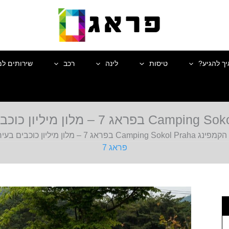
יך להגיע?
טיסות
לינה
רכב
שירותים למ
Campin בפראג 7 – מלון מיליון כוכבים בעיר הכי יפה בעולם
פראג 7