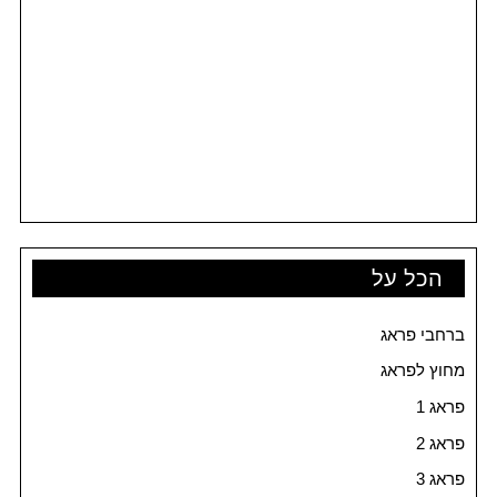
הכל על
ברחבי פראג
מחוץ לפראג
פראג 1
פראג 2
פראג 3