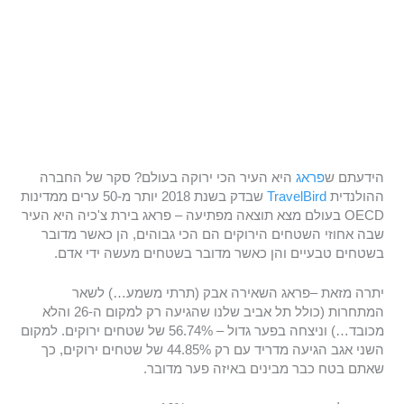
הידעתם ש
פראג
היא העיר הכי ירוקה בעולם? סקר של החברה
ההולנדית
TravelBird
שבדק בשנת 2018 יותר מ-50 ערים ממדינות
OECD בעולם מצא תוצאה מפתיעה – פראג בירת צ'כיה היא העיר
שבה אחוזי השטחים הירוקים הם הכי גבוהים, הן כאשר מדובר
בשטחים טבעיים והן כאשר מדובר בשטחים מעשה ידי אדם.
יתרה מזאת –פראג השאירה אבק (תרתי משמע…) לשאר
המתחרות (כולל תל אביב שלנו שהגיעה רק למקום ה-26 והלא
מכובד…) וניצחה בפער גדול – 56.74% של שטחים ירוקים. למקום
השני אגב הגיעה מדריד עם רק 44.85% של שטחים ירוקים, כך
שאתם בטח כבר מבינים באיזה פער מדובר.