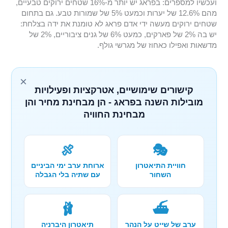
ועכשיו למספרים: בפראג יש יותר מ-16% שטחים ירוקים טבעיים,
מהם 12.6% של יערות וכמעט 5% של שמורות טבע. גם בתחום
שטחים ירוקים מעשה ידי אדם פראג לא טומנת את ידה בצלחת:
יש בה 2% של פארקים, כמעט 6% של גנים ציבוריים, 2% של
מדשאות ואפילו כאחוז של מגרשי גולף.
×
קישורים שימושיים, אטרקציות ופעילויות
מובילות השנה בפראג - הן מבחינת מחיר והן
מבחינת החוויה
🍖
🎭
חוויית התיאטרון
ארוחת ערב ימי הביניים
השחור
עם שתיה בלי הגבלה
🩰
⛴️
ערב של שייט על הנהר
תיאטרון היברניה