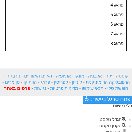
פראג 4
פראג 5
פראג 6
פראג 7
פראג 8
קוסטה ריקה
-
אלבניה
-
מונקו
-
אתיופיה
-
האיים האזוריים
-
נורבגיה
-
הרפובליקה הדומיניקנית
-
לונדון
-
קפריסין
-
פראג
-
הוותיקן
-
סן מרינו
-
חופשת סקי
-
תנאי שימוש
-
מדיניות פרטיות
-
נגישות
-
פרסום באתר
פתח סרגל נגישות
כלי נגישות
הגדל טקסט
הקטן טקסט
גווני אפור