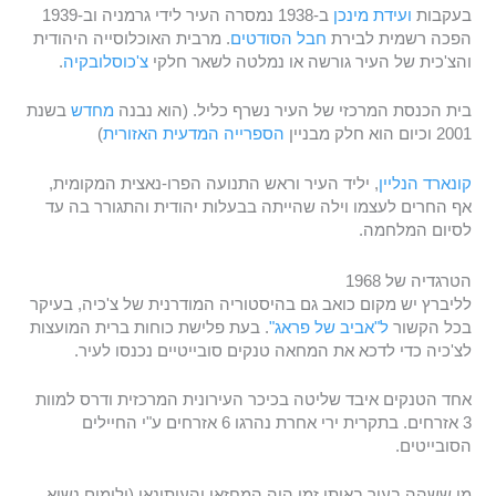
בעקבות
ועידת מינכן
ב-1938 נמסרה העיר לידי גרמניה וב-1939
הפכה רשמית לבירת
חבל הסודטים
. מרבית האוכלוסייה היהודית
והצ'כית של העיר גורשה או נמלטה לשאר חלקי
צ'כוסלובקיה
.
בית הכנסת המרכזי של העיר נשרף כליל. (הוא נבנה
מחדש
בשנת
2001 וכיום הוא חלק מבניין
הספרייה המדעית האזורית
)
קונארד הנליין
, יליד העיר וראש התנועה הפרו-נאצית המקומית,
אף החרים לעצמו וילה שהייתה בבעלות יהודית והתגורר בה עד
לסיום המלחמה.
הטרגדיה של 1968
לליברץ יש מקום כואב גם בהיסטוריה המודרנית של צ'כיה, בעיקר
בכל הקשור
ל"אביב של פראג"
. בעת פלישת כוחות ברית המועצות
לצ'כיה כדי לדכא את המחאה טנקים סובייטיים נכנסו לעיר.
אחד הטנקים איבד שליטה בכיכר העירונית המרכזית ודרס למוות
3 אזרחים. בתקרית ירי אחרת נהרגו 6 אזרחים ע"י החיילים
הסובייטים.
מי ששהה בעיר באותו זמן היה המחזאי והעיתונאי (ולימים נשיא