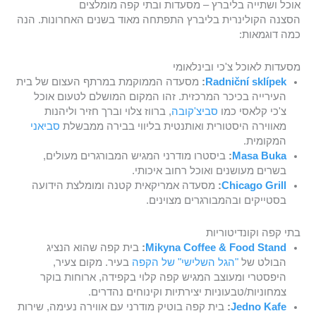
אוכל ושתייה בליברץ – מסעדות ובתי קפה מומלצים
הסצנה הקולינרית בליברץ התפתחה מאוד בשנים האחרונות. הנה
כמה דוגמאות:
מסעדות לאוכל צ'כי ובינלאומי
Radniční sklípek
:
מסעדה הממוקמת במרתף העצום של בית
העירייה בכיכר המרכזית. זהו המקום המושלם לטעום אוכל
צ'כי קלאסי כמו
סביצ'קובה
, ברווז צלוי וברך חזיר וליהנות
מאווירה היסטורית ואותנטית בליווי בבירה ממבשלת
סביאני
המקומית.
Masa Buka
:
ביסטרו מודרני המגיש המבורגרים מעולים,
בשרים מעושנים ואוכל רחוב איכותי.
Chicago Grill
:
מסעדה אמריקאית קטנה ומומלצת הידועה
בסטייקים ובהמבורגרים מצוינים.
בתי קפה וקונדיטוריות
Mikyna Coffee & Food Stand
:
בית קפה שהוא הנציג
הבולט של
"הגל השלישי" של הקפה
בעיר. מקום צעיר,
היפסטרי ומעוצב המגיש קפה קלוי בקפידה, ארוחות בוקר
צמחוניות/טבעוניות יצירתיות וקינוחים נהדרים.
Jedno Kafe
:
בית קפה בוטיק מודרני עם אווירה נעימה, שירות