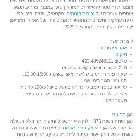
זהו אחד המוזיאונים הגדולים והחשובים בצ'כיה לאמנות שימושית,
אומנויות והיסטוריה אזורית. המוזיאון שוכן במבנה מרהיב ומציג
אוספים עשירים של ז
כוכית בוהמית
, טקסטיל, שטיחי קיר, כלי
נגינה עתיקים ותערוכות המספרות את סיפורו של האזור. המוזיאון
שופץ לחלוטין ונפתח מחדש ב-2021.
ליצירת קשר
אתר אינטרנט
מיקום
טלפון: 420-485246111
מייל: muzeumlb@muzeumlb.cz
שעות פתיחה: ימים שלישי-ראשון בשעות 10:00-19:00.
המוזיאון סגור בימי שני.
עלויות: כניסה למבוגר כרורה בתשלום של כ-150 קרונות
צ'כיות, ילדים וסטודנטים זכאים להנחה וישנם כרטיסים
משפחתיים.
הגן הבוטני
הגן נפתח בשנת 1876 ולכן הוא נחשב לוותיק ביותר בצ'כיה. גולת
הכותרת של הגן היא
ויקטוריה מלכותית
, צמח מים שעבורו נבנה
בשנת 2014 ביתן ייעודי (פתוח לרוב רק בקיץ). הגן ידוע בזכות