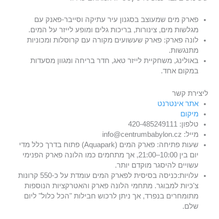
פארק מים שמעוצב בסגנון עיר עתיקה וסייבר-פאנק עם
מגלשות מים, צינורות, בריכות גלים ומופע לייזר על המים.
לונה פארק: פארק שעשועים מקורה עם קרוסלות ומכוניות
מתנגשות.
באולינג, משחקיית לייזר טאג, חדר בריחה ומגוון מסעדות
במקום אחד.
ליצירת קשר
אתר אינטרנט
מיקום
טלפון: 420-485249111
מייל: info@centrumbabylon.cz
שעות פתיחה: פארק המים (Aquapark) פתוח בדרך כלל מדי
יום בין 10:00–21:00, אך מתחמים כמו הלונה פארק הפנימי
עשויים להיסגר מוקדם יותר.
עלויות:כניסה בסיסית לפארק המים עומדת על כ-550 קרונות
צ'כיות למבוגר. מתחמי הלונה פארק והאטרקציות הנוספות
מתומחרים בנפרד, אך ניתן לרכוש חבילות "הכל כלול" ליום
שלם.