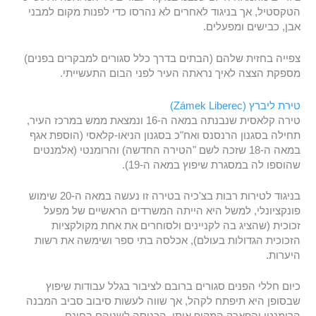
הטקסטיל, אך בניגוד לאחרים לא נהרסו כדי לפנות מקום למבני
אבן, כבישים ומפעלים.
צפייה בחזית שלהם (הבתים בדרך כלל סגורים למבקרים בפנים)
מספקת הצצה לאיך נראתה העיר לפני הבום התעשייתי.
טירת ליברץ (Zámek Liberec)
טירה קלאסית שנבנתה במאה ה-16 ונמצאת ממש במרכז העיר,
תחילה בסגנון הרנסנס ואח"כ בסגנון הניאו-קלאסי (הוספת אגף
במאה ה-18 שזכה לשם "הטירה החדשה) והרומנטי (אלמנטים
שהוספו לה במסגרת שיפוץ במאה ה-19).
בניגוד לטירות רבות בצ'כיה בטירה זו נעשה במאה ה-20 שימוש
פונקציונלי, למשל היא הייתה המשרדים הראשיים של מפעל
זכוכית (שהציג בה לקניינים ולסוחרים את אחת מקולקציות
הזכוכית הגדולות בעולם), אכלסה בתי ספר ושימשה את רשות
היערות.
כיום חללי הפנים סגורים ברובם לציבור בגלל עבודות שיפוץ
שבסופן היא תיפתח לקהל, אך שווה לעשות סיבוב סביב המבנה