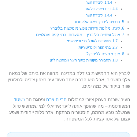
ליצירת קשר
דינו-פארק פלאזה
ליצירת קשר
כרטיס ליברץ פאס אלקטרוני
לינה, מלונות ודירות נופש מומלצות בליברץ
אוכל ושתייה בליברץ – מסעדות ובתי קפה מומלצים
מסעדות לאוכל צ'כי ובינלאומי
בתי קפה וקונדיטוריות
איך מגיעים לליברץ?
תחבורה מקומית בתוך העיר (ומחוצה לה)
ליברץ היא החמישית בגודלה במדינה ומהווה את ביתם של כמאה
אלף תושבים, אבל היא הרבה יותר מעוד עיר בצפון צ'כיה ולחלוטין
שווה ביקור של כמה ימים.
העיר שוכנת בעמק ציורי למרגלות
הרי היזירה
ופסגת הר
ז'שטד
המפורסמת – מה שהופך אותה ליעד אידיאלי למי שמחפש טיול
שמשלב טבע מהמם, היסטוריה מרתקת, אדריכלות ייחודית ושפע
עצום של אטרקציות לכל המשפחה.