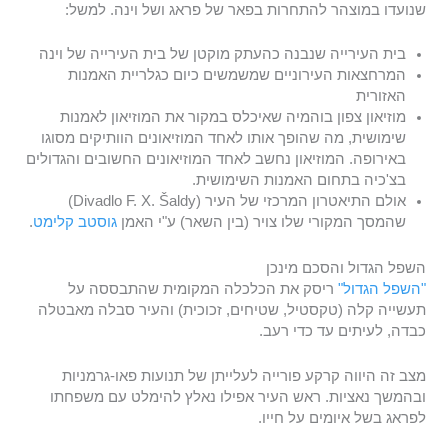
שנועדו במוצהר להתחרות בפאר של פראג ושל וינה. למשל:
בית העירייה שנבנה כהעתק מוקטן של בית העירייה של וינה
המרחצאות העירוניים שמשמשים כיום כגלריית האמנות
האזורית
מוזיאון צפון בוהמיה שאיכלס במקור את המוזיאון לאמנות
שימושית, מה שהופך אותו לאחד המוזיאונים הוותיקים מסוגו
באירופה. המוזיאון נחשב לאחד המוזיאונים החשובים והגדולים
בצ'כיה בתחום האמנות השימושית.
אולם התיאטרון המרכזי של העיר (Divadlo F. X. Šaldy)
שהמסך המקורי שלו צויר (בין השאר) ע"י האמן
גוסטב קלימט
.
השפל הגדול והסכם מינכן
"השפל הגדול"
ריסק את הכלכלה המקומית שהתבססה על
תעשייה קלה (טקסטיל, שטיחים, זכוכית) והעיר סבלה מאבטלה
כבדה, לעיתים עד כדי רעב.
מצב זה היווה קרקע פורייה לעלייתן של תנועות פאו-גרמניות
ובהמשך נאציות. ראש העיר אפילו נאלץ להימלט עם משפחתו
לפראג בשל איומים על חייו.