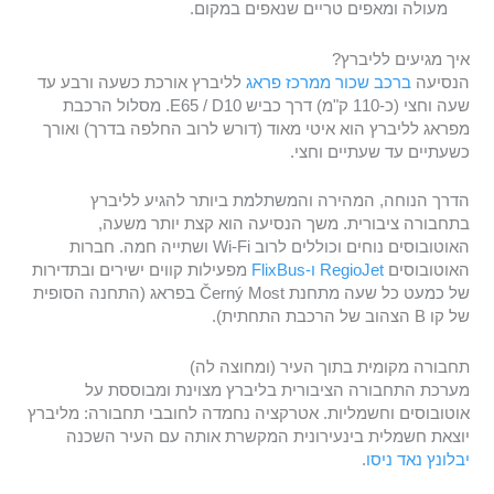
מעולה ומאפים טריים שנאפים במקום.
איך מגיעים לליברץ?
הנסיעה
ברכב שכור ממרכז פראג
לליברץ אורכת כשעה ורבע עד
שעה וחצי (כ-110 ק"מ) דרך כביש E65 / D10. מסלול הרכבת
מפראג לליברץ הוא איטי מאוד (דורש לרוב החלפה בדרך) ואורך
כשעתיים עד שעתיים וחצי.
הדרך הנוחה, המהירה והמשתלמת ביותר להגיע לליברץ
בתחבורה ציבורית. משך הנסיעה הוא קצת יותר משעה,
האוטובוסים נוחים וכוללים לרוב Wi-Fi ושתייה חמה. חברות
האוטובוסים
RegioJet
ו-FlixBus
מפעילות קווים ישירים ובתדירות
של כמעט כל שעה מתחנת Černý Most בפראג (התחנה הסופית
של קו B הצהוב של הרכבת התחתית).
תחבורה מקומית בתוך העיר (ומחוצה לה)
מערכת התחבורה הציבורית בליברץ מצוינת ומבוססת על
אוטובוסים וחשמליות. אטרקציה נחמדה לחובבי תחבורה: מליברץ
יוצאת חשמלית בינעירונית המקשרת אותה עם העיר השכנה
יבלונץ נאד ניסו
.