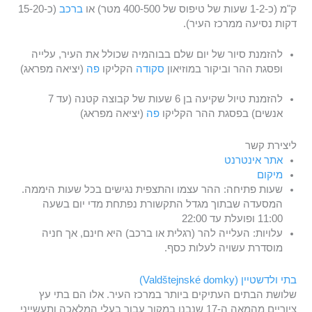
ק"מ (כ-1-2 שעות של טיפוס של 400-500 מטר) או
ברכב
(כ-15-20
דקות נסיעה ממרכז העיר).
להזמנת סיור של יום שלם בבוהמיה שכולל את העיר, עלייה
ופסגת ההר וביקור במוזיאון
סקודה
הקליקו
פה
(יציאה מפראג)
להזמנת טיול שקיעה בן 6 שעות של קבוצה קטנה (עד 7
אנשים) בפסגת ההר הקליקו
פה
(יציאה מפראג)
ליצירת קשר
אתר אינטרנט
מיקום
שעות פתיחה: ההר עצמו והתצפית נגישים בכל שעות היממה.
המסעדה שבתוך מגדל התקשורת נפתחת מדי יום בשעה
11:00 ופועלת עד 22:00
עלויות: העלייה להר (רגלית או ברכב) היא חינם, אך חניה
מוסדרת עשויה לעלות כסף.
בתי ולדשטיין (Valdštejnské domky)
שלושת הבתים העתיקים ביותר במרכז העיר. אלו הם בתי עץ
ציוריים מהמאה ה-17 שנבנו במקור עבור בעלי המלאכה ותעשייני