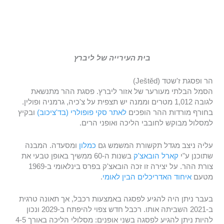
בית העירייה של ליברץ
הר ופסגת ז'שטד (Ještěd)
הסמל הבלתי מעורער של אזור ליברץ. פסגת ההר מתנשאת
לגובה 1,012 מטרים וממנה יש תצפית על צ'כיה, גרמניה ופולין.
בחורף מורדות ההר הופכים
לאתר סקי פופולרי (בד'ציכוב)
ובקיץ
למסלול מבוקש לחובבי הליכה ואופני הרים.
עליה ניצב מגדל תקשורת המשמש גם
כמלון
ומסעדה. המבנה
שתוכנן ע"י
קארל הובאצ'ק
בשנות ה-60 ממשיך באופן טבעי את
צורת ההר. על יצירה זו זכה הובאצ'ק בפרס בינלאומי ב-1969
מטעם
איחוד האדריכלים הבין לאומי
.
בעבר ניתן היה להגיע לפסגה באמצעות רכבל, אך תאונה טרגית
ב-2021 השביתה אותו. רכבל חדש צפוי להיפתח ב-2029 ונכון
להיות ניתן להגיע לפסגה בשני אופנים: מסלולי הליכה באורך 4-5