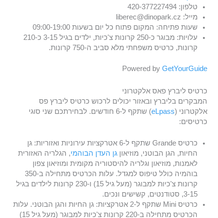
טלפון: 420-377227494
מייל: liberec@dinopark.cz
שעות פתיחה: המקום פתוח כל יום בשעות 09:00-19:00
עלויות: מבוגר כ-250 קרונות צ'כיות, ילדים בגיל 3-15 כ-210
קרונות, כרטיס משפחתי מלא סביב ה-750 קרונות.
Powered by
GetYourGuide
כרטיס ליברץ פאס אלקטרוני
המבקרים בליברץ ובאזור יכולים לרכוש כרטיס ליברץ פס
אלקטרוני (
eLpass
) שתקף ל-6 חודשים. לבחירתכם שני סוגי
כרטיסים:
כרטיס Grande שתקף ל-6 אטרקציות עירוניות ואזוריות: גן
החיות, הגן הבוטני, מוזיאון
גן העדן הבוהמי
, הגלריה האזורית
לאמנות, מוזיאון וגלריה להיסטוריה מקומית ומוזיאון צפון
בוהמיה כולל טיפוס למגדל. עלות הכרטיס מתחילה ב-350
קרונות צ'כיות למבוגר (מעל גיל 15) ו-230 קרונות לילדים בגיל
3-15, סטודנטים, קשישים ונכים.
כרטיס Mini שתקף ל-2 אטרקציות: גן החיות והגן הבוטני. עלות
הכרטיס מתחילה ב-220 קרונות צ'כיות למבוגר (מעל גיל 15)