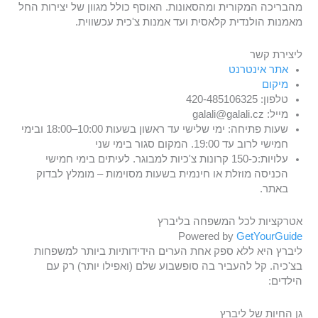
מהבריכה המקורית ומהסאונות. האוסף כולל מגוון של יצירות החל
מאמנות הולנדית קלאסית ועד אמנות צ'כית עכשווית.
ליצירת קשר
אתר אינטרנט
מיקום
טלפון: 420-485106325
מייל: galali@galali.cz
שעות פתיחה: ימי שלישי עד ראשון בשעות 10:00–18:00 ובימי
חמישי לרוב עד 19:00. המקום סגור בימי שני
עלויות:כ-150 קרונות צ'כיות למבוגר. לעיתים בימי חמישי
הכניסה מוזלת או חינמית בשעות מסוימות – מומלץ לבדוק
באתר.
אטרקציות לכל המשפחה בליברץ
Powered by
GetYourGuide
ליברץ היא ללא ספק אחת הערים הידידותיות ביותר למשפחות
בצ'כיה. קל להעביר בה סופשבוע שלם (ואפילו יותר) רק עם
הילדים:
גן החיות של ליברץ