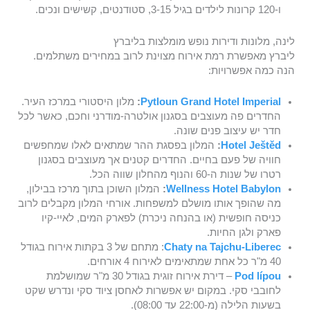
ו-120 קרונות לילדים בגיל 3-15, סטודנטים, קשישים ונכים.
לינה, מלונות ודירות נופש מומלצות בליברץ
ליברץ מאפשרת רמת אירוח מצוינת לרוב במחירים משתלמים.
הנה כמה אפשרויות:
Pytloun Grand Hotel Imperial
:
מלון היסטורי במרכז העיר.
החדרים פה מעוצבים בסגנון אולטרה-מודרני וחכם, כאשר לכל
חדר יש עיצוב פנים שונה.
Hotel Ještěd
:
המלון בפסגת ההר שמתאים לאלו שמחפשים
חוויה של פעם בחיים. החדרים קטנים אך מעוצבים בסגנון
רטרו של שנות ה-60 והנוף מהחלון שווה הכל.
Wellness Hotel Babylon
:
המלון השוכן בתוך מרכז בבילון,
מה שהופך אותו מושלם למשפחות. אורחי המלון מקבלים לרוב
כניסה חופשית (או בהנחה ניכרת) לפארק המים, לאיי-קיו
פארק ולגן החיות.
Chaty na Tajchu-Liberec
: מתחם של 3 בקתות אירוח בגודל
40 מ"ר כל אחת שמתאימים לאירוח 4 אורחים.
Pod lípou
– דירת אירוח זוגית בגודל 30 מ"ר שמושלמת
לחובבי סקי. במקום יש אפשרות לאחסן ציוד סקי ונדרש שקט
בשעות הלילה (מ-22:00 עד 08:00).