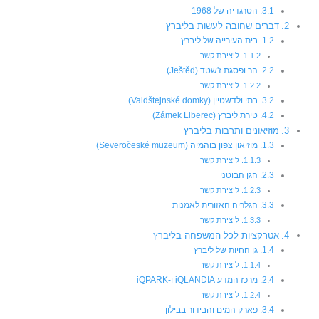
הטרגדיה של 1968
דברים שחובה לעשות בליברץ
בית העירייה של ליברץ
ליצירת קשר
הר ופסגת ז'שטד (Ještěd)
ליצירת קשר
בתי ולדשטיין (Valdštejnské domky)
טירת ליברץ (Zámek Liberec)
מוזיאונים ותרבות בליברץ
מוזיאון צפון בוהמיה (Severočeské muzeum)
ליצירת קשר
הגן הבוטני
ליצירת קשר
הגלריה האזורית לאמנות
ליצירת קשר
אטרקציות לכל המשפחה בליברץ
גן החיות של ליברץ
ליצירת קשר
מרכז המדע iQLANDIA ו-iQPARK
ליצירת קשר
פארק המים והבידור בבילון