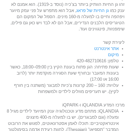
זהו גן החיות הוותיק ביותר בצ'כיה (נוסד ב-1919). הוא אמנם לא
ענק כמו
גן החיות של פראג
, אבל הוא מתפרש על פני עמק מיוער
ויפהפה וחיים בו למעלה מ-160 מינים. הסמל של המקום הם
הטיגריסים הלבנים הנדירים, אבל הם לא לבד ויש כאן גם פילים,
שימפנזות, פינגווינים ועוד.
ליצירת קשר
אתר אינטרנט
מיקום
טלפון: 420-482710616
שעות פתיחה: הגן פתוח בעונת הקיץ בין 09:00–18:00, כאשר
בעונות המעבר ובחורף שעת הסגירה מוקדמת יותר (לרוב
16:00 או 17:00)
עלויות: 160 – 200 קרונות צ'כיות למבוגר (משתנה בין חורף
לקיץ). יש תעריפים מוזלים לילדים ולמשפחות
מרכז המדע iQLANDIA ו-iQPARK
iQLANDIA: מתחם מדע וטכנולוגיה ענק המיועד לילדים מגיל 8
ומעלה (וגם למבוגרים). יש בו למעלה מ-400 מיצגים
אינטראקטיביים: תוכלו לאמן אסטרונאוטים, לפגוש את הרובוט
המדבר "תספיאן" (Thespian), לחוות רעידת אדמה בסימולטור