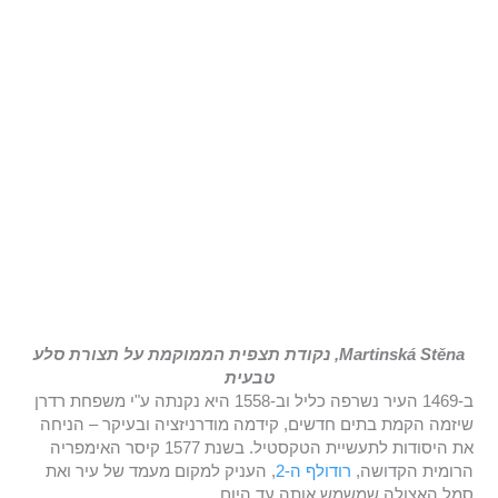
Martinská Stěna, נקודת תצפית הממוקמת על תצורת סלע
טבעית
ב-1469 העיר נשרפה כליל וב-1558 היא נקנתה ע"י משפחת רדרן
שיזמה הקמת בתים חדשים, קידמה מודרניזציה ובעיקר – הניחה
את היסודות לתעשיית הטקסטיל. בשנת 1577 קיסר האימפריה
הרומית הקדושה,
רודולף ה-2
, העניק למקום מעמד של עיר ואת
סמל האצולה שמשמש אותה עד היום.