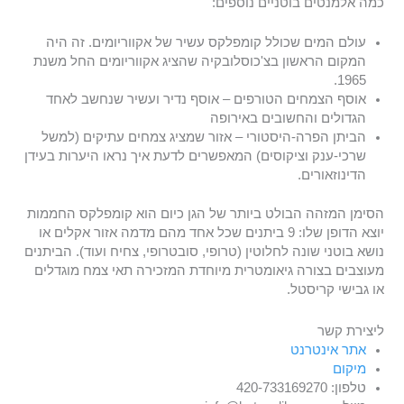
כמה אלמנטים בוטניים נוספים:
עולם המים שכולל קומפלקס עשיר של אקווריומים. זה היה
המקום הראשון בצ'כוסלובקיה שהציג אקווריומים החל משנת
1965.
אוסף הצמחים הטורפים – אוסף נדיר ועשיר שנחשב לאחד
הגדולים והחשובים באירופה
הביתן הפרה-היסטורי – אזור שמציג צמחים עתיקים (למשל
שרכי-ענק וציקוסים) המאפשרים לדעת איך נראו היערות בעידן
הדינוזאורים.
הסימן המזהה הבולט ביותר של הגן כיום הוא קומפלקס החממות
יוצא הדופן שלו: 9 ביתנים שכל אחד מהם מדמה אזור אקלים או
נושא בוטני שונה לחלוטין (טרופי, סובטרופי, צחיח ועוד). הביתנים
מעוצבים בצורה גיאומטרית מיוחדת המזכירה תאי צמח מוגדלים
או גבישי קריסטל.
ליצירת קשר
אתר אינטרנט
מיקום
טלפון: 420-733169270