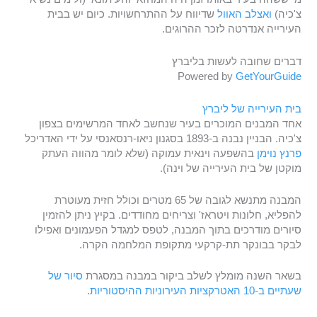
צ'כיה)
ואצלב האוול
שדיווח על ההתרחשויות. כיום יש בבית
העירייה אנדרטה לזכר ההרוגים.
דברים שחובה לעשות בליברץ
Powered by
GetYourGuide
בית העירייה של ליברץ
אחד המבנים המוכרים בעיר שנחשב לאחד המרשימים בצפון
צ'כיה. הבניין נבנה ב-1893 בסגנון ניאו-רנסאנסי על ידי האדריכל
פרנץ נוימן
בהשפעה וינאית עמוקה (שלא לומר מהווה העתק
מוקטן של בית העירייה של וינה).
המבנה מתנשא לגובה של 65 מטרים וכולל חזית מעוטרת
להפליא, חלונות ויטראז' וצריחים מחודדים. בקיץ ניתן להזמין
סיורים מודרכים בתוך המבנה, לטפס למגדל הפעמונים ואפילו
לבקר בבונקר תת-קרקעי מתקופת המלחמה הקרה.
בשאר השנה מומלץ לשלב ביקור במבנה במסגרת
סיור של
שעתיים ב-10 האטרקציות העירוניות ההיסטוריות
.