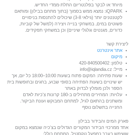
מיוחד או לבקר בפלנטריום התלת-ממדי החדיש.
iQPARK: נמצא ממש בסמוך (בתוך מתחם בבילון) ומותאם
לקטנטנים יותר (גילאי 3-8) שיכולים להתנסות בניסויים
פשוטים במים, במשחקי בנייה ויצירה (למשל של קוביות,
כדורים, מגנטים וגלגלי שיניים) וכן במשחקי תפקידים.
ליצירת קשר
אתר אינטרנט
מיקום
טלפון: 420-840500402
מייל: info@iqlandia.cz
שעות פתיחה: המקום פתוח בשעות 10:00–18:00 כל יום, אך
יש שינויים בשעות הפתיחה בסופי שבוע, בחגים ובחופשות בית
הספר ולכן מומלץ לבדוק באתר
עלויות: המחירים מתחילים ב-180 קרונות צ'כיות לאדם
ומשתנים בהתאם לגיל, למתחם המבוקש ועונת הביקור.
החנייה בתשלום נוסף
פארק המים והבידור בבילון
אחד ממרכזי הבידור המקורים הגדולים בצ'כיה שנמצא במקום
ששימש בעבר כמפעל טקסטיל. המתחם כולל: