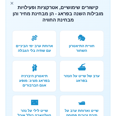
×
קישורים שימושיים, אטרקציות ופעילויות
מובילות השנה בפראג - הן מבחינת מחיר והן
מבחינת החוויה
🍖
🎭
חוויית התיאטרון
ארוחת ערב ימי הביניים
השחור
עם שתיה בלי הגבלה
🩰
⛴️
ערב של שייט על הנהר
תיאטרון היברניה
בפראג
בפראג מציג: מופע
אגם הברבורים
🌃
🛥️
שייט וארוחת ערב על
שייט לילי על נהר
סירת זכוכית פתוחה
הוולטאבה כולל אוכל