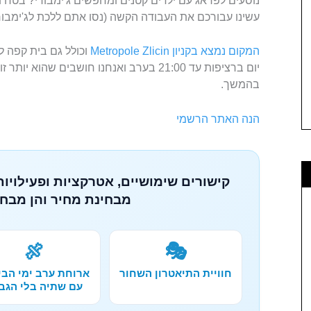
נוסעים לפראג עם ילדים קטנים ומחפשים ג'ימבורי? בטח 
עשינו עבורכם את העבודה הקשה (נסו אתם ללכת לג'ימבור
המקום נמצא בקניון Metropole Zlicin
וכולל גם בית קפה ל
יום ברציפות עד 21:00 בערב ואנחנו חושבים ש
בהמשך.
הנה האתר הרשמי
קישורים שימושיים, אטרקציות ופעילויות
מבחינת מחיר והן מבחי
🍖
🎭
חוויית התיאטרון השחור
ארוחת ערב ימי הבי
עם שתיה בלי הגב