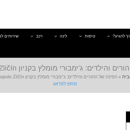
יך להגיע?
טיסות
לינה
רכב
שירותים למ
והילדים: ג'ימבורי מומלץ בקניון Metropole Zličín
בית
»
הפינה של ההורים והילדים: ג'ימבורי מומלץ בקניון Metropole Zličín
מחוץ לפראג