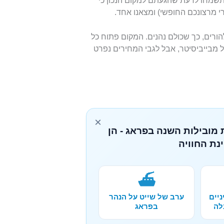
תשמחו לדעת שהגעתם למקום הנכון כי
י מרצונכם החופשי) ומצאנו אחד.
הורים, כך שכולם נהנים. המקום פתוח כל
הוא יותר זול מבייביסיטר, אבל לגבי המחירים נפרט
×
 מובילות השנה בפראג - הן
נת החוויה
⛴️
ניים
ערב של שייט על הנהר
לה
בפראג