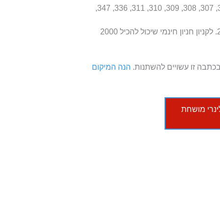
באוטובוס: באמצעות קוי האוטובוס 100, 164, 257, 306, 307, 308, 309, 310, 311, 336, 347,
ברכב: ממרכז פראג יש לנסוע בכביש D5 עד יציאה 23B. לקניון חניון חינמי שיכול להכיל 2000
כתבה זו עשויים להשתנות.
הנה המיקום
לינרי מושחת