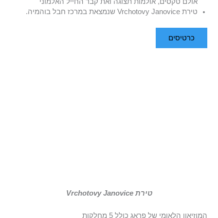
אולם טקסים, אולמות תצוגה ואת קבר החייל האלמוני
טירת Vrchotovy Janovice שנמצאת במרכז חבל בוהמיה.
כרטיסים
טירת Vrchotovy Janovice
המוזיאון הלאומי של פראג כולל 5 מחלקות