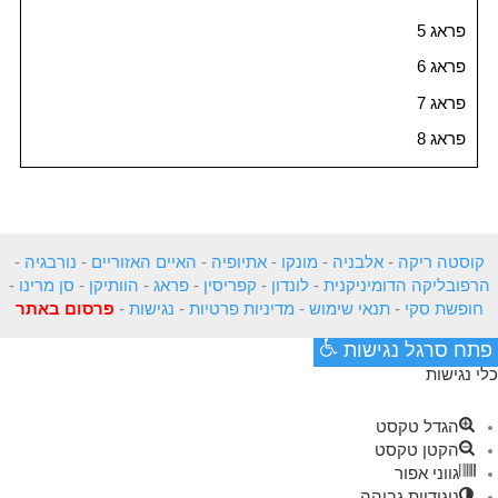
פראג 5
פראג 6
פראג 7
פראג 8
קוסטה ריקה
-
אלבניה
-
מונקו
-
אתיופיה
-
האיים האזוריים
-
נורבגיה
-
הרפובליקה הדומיניקנית
-
לונדון
-
קפריסין
-
פראג
-
הוותיקן
-
סן מרינו
-
חופשת סקי
-
תנאי שימוש
-
מדיניות פרטיות
-
נגישות
-
פרסום באתר
פתח סרגל נגישות
כלי נגישות
הגדל טקסט
הקטן טקסט
גווני אפור
ניגודיות גבוהה