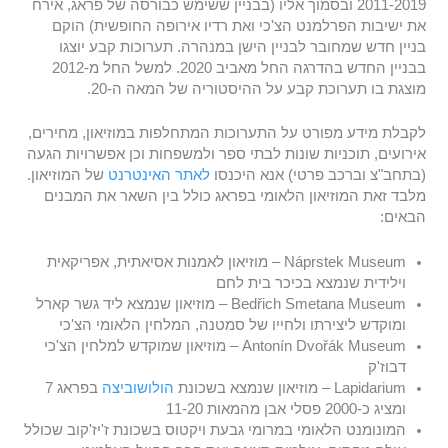
2011-2019 ובסמוך אליו (בבניין ששימש כבורסה של פראג, אירח
את ישיבות הפרלמנט הצ'כי ואת רדיו אירופה החופשית) הוקם
בניין חדש שמחובר לבניין הישן במנהרה. תערוכות קבע יוצגו
בבניין החדש בהדרגה החל מאביב 2020. למשל החל מ-2012
מוצגת בו תערוכת קבע על ההיסטוריה של המאה ה-20.
לקבלת מידע מפורט על התערוכות המתחלפות במוזיאון, מחירים,
אירועים, תוכניות שונות לבתי ספר ולמשפחות וכן אפשרויות הגעה
(בתחב"צ וברכב פרטי) אנא היכנסו
לאתר האינטרנט
של המוזיאון.
מלבד זאת המוזיאון הלאומי בפראג כולל בין השאר את המבנים
הבאים:
Náprstek Museum – מוזיאון לאמנות אסיאתית, אפריקאית
וילידית שנמצא בכיכר בית לחם
Bedřich Smetana Museum – מוזיאון שנמצא ליד גשר קארל
ומוקדש ליצירתו ולחייו של סמטנה, המלחין הלאומי הצ'כי
Antonín Dvořák Museum – מוזיאון שמוקדש למלחין הצ'כי
דבוז'ק
Lapidarium – מוזיאון שנמצא בשכונת
הולושוביצה
בפראג 7
ומציג כ-2000 פסלי אבן מהמאות 11-20
המונומנט הלאומי במרומי גבעת ויקטוס בשכונת ז'יז'קוב שכולל