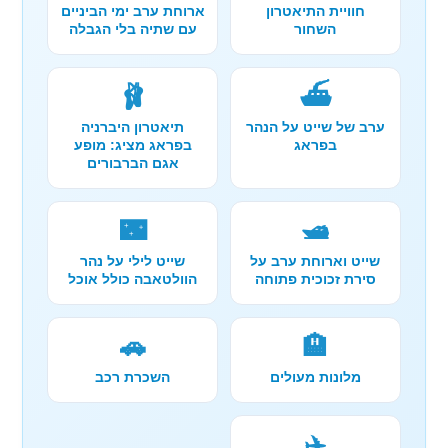
חוויית התיאטרון
ארוחת ערב ימי הביניים
השחור
עם שתיה בלי הגבלה
🩰
⛴️
ערב של שייט על הנהר
תיאטרון היברניה
בפראג
בפראג מציג: מופע
אגם הברבורים
🌃
🛥️
שייט וארוחת ערב על
שייט לילי על נהר
סירת זכוכית פתוחה
הוולטאבה כולל אוכל
🚗
🏨
מלונות מעולים
השכרת רכב
✈️