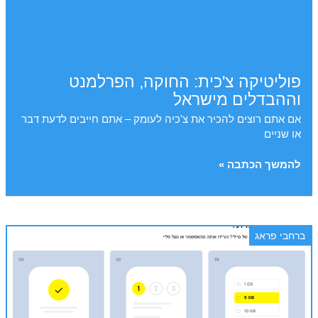
פוליטיקה צ'כית: החוקה, הפרלמנט
וההבדלים מישראל
אם אתם רוצים להכיר את צ'כיה לעומק – אתם חייבים לדעת דבר
או שניים
פוליטיקה
להמשך הכתבה »
צ'כית:
החוקה,
הפרלמנט
וההבדלים
ברחבי פראג
מישראל