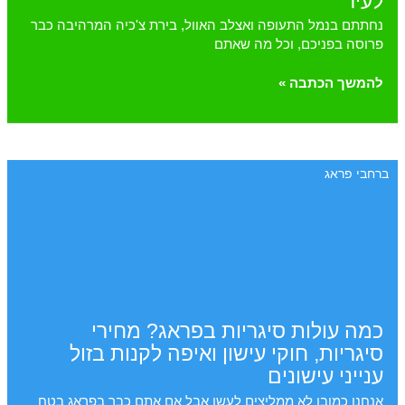
לעיר
נחתתם בנמל התעופה ואצלב האוול, בירת צ'כיה המרהיבה כבר
פרוסה בפניכם, וכל מה שאתם
הסעות
להמשך הכתבה »
משדה
התעופה
פראג
עד
ברחבי פראג
למלון
או
לעיר
כמה עולות סיגריות בפראג? מחירי
סיגריות, חוקי עישון ואיפה לקנות בזול
ענייני עישונים
אנחנו כמובן לא ממליצים לעשן אבל אם אתם כבר בפראג בטח