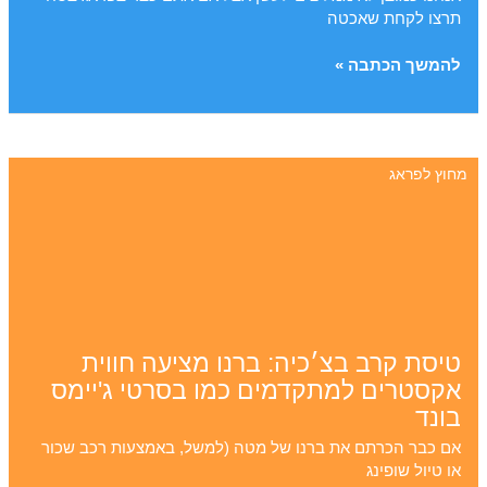
תרצו לקחת שאכטה
כמה
להמשך הכתבה »
עולות
סיגריות
בפראג?
מחירי
מחוץ לפראג
סיגריות,
חוקי
עישון
ואיפה
לקנות
בזול
ענייני
עישונים
טיסת קרב בצ׳כיה: ברנו מציעה חווית
אקסטרים למתקדמים כמו בסרטי ג'יימס
בונד
אם כבר הכרתם את ברנו של מטה (למשל, באמצעות רכב שכור
או טיול שופינג