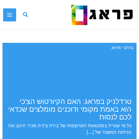
ילוג
תוכן
ברחבי פראג
טרדלניק בפראג: האם הקיורטוש הצ'כי
הוא באמת מקומי ודוכנים מומלצים שכדאי
לכם לנסות
כל מי שטייל בסמטאות המרוצפות של בירת צ'כיה מכיר היטב את
הניחוח המשכר של […]