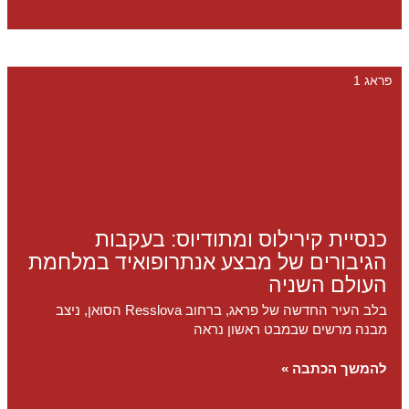
האשליות
בפראג:
חוויה
אינטראקטיבית
פראג 1
לכל
המשפחה
בעיר
העתיקה
כנסיית קירילוס ומתודיוס: בעקבות
הגיבורים של מבצע אנתרופואיד במלחמת
העולם השניה
בלב העיר החדשה של פראג, ברחוב Resslova הסואן, ניצב
מבנה מרשים שבמבט ראשון נראה
כנסיית
להמשך הכתבה »
קירילוס
ומתודיוס: