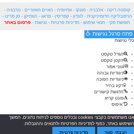
קוסטה ריקה
-
אלבניה
-
מונקו
-
אתיופיה
-
האיים האזוריים
-
נורבגיה
-
הרפובליקה הדומיניקנית
-
לונדון
-
קפריסין
-
פראג
-
הוותיקן
-
סן מרינו
-
חופשת סקי
-
תנאי שימוש
-
מדיניות פרטיות
-
נגישות
-
פרסום באתר
פתח סרגל נגישות
כלי נגישות
הגדל טקסט
הקטן טקסט
גווני אפור
ניגודיות גבוהה
ניגודיות הפוכה
רקע בהיר
הדגשת קישורים
פונט קריא
איפוס
אנו משתמשים בקבצי cookies ובכלים נוספים לניתוח נתונים. המשך
השימוש באתר, כפוף למדיניות הפרטיות ולתנאים וההגבלות.
הבנתי, סגור
מדיניות פרטיות