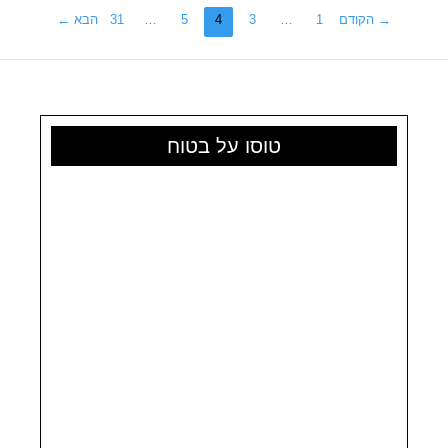
הצצה
→
הקודם
1
…
3
4
5
…
31
הבא
←
לבתי
הקזינו
המפוארים
של
קרלובי
טוסו על בטוח
וארי