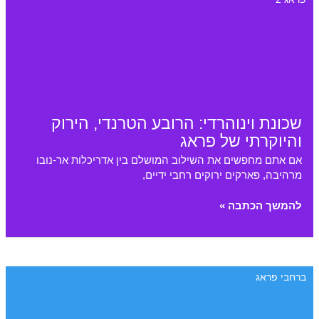
חשמל
ומתאמים
שכונת וינוהרדי: הרובע הטרנדי, הירוק
והיוקרתי של פראג
אם אתם מחפשים את השילוב המושלם בין אדריכלות אר-נובו
מרהיבה, פארקים ירוקים רחבי ידיים,
שכונת
להמשך הכתבה »
וינוהרדי:
הרובע
הטרנדי,
הירוק
ברחבי פראג
והיוקרתי
של
פראג