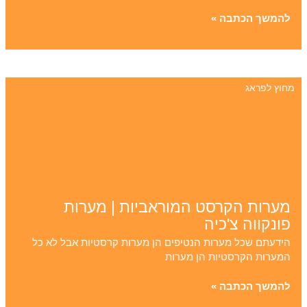
טיסת
להמשך הכתבה »
קרב
בצ׳כיה:
ברנו
מציעה
מחוץ לפראג
חווית
אקסטרים
למתקדמים
כמו
בסרטי
ג'יימס
בונד
מערות הקרסט המוראביות | מערות
פונקווה צ'כיה
הידעתם שכל מערות הנטיפים הן מערות קרסטיות אבל לא כל
המערות הקרסטיות הן מערות
מערות
להמשך הכתבה »
הקרסט