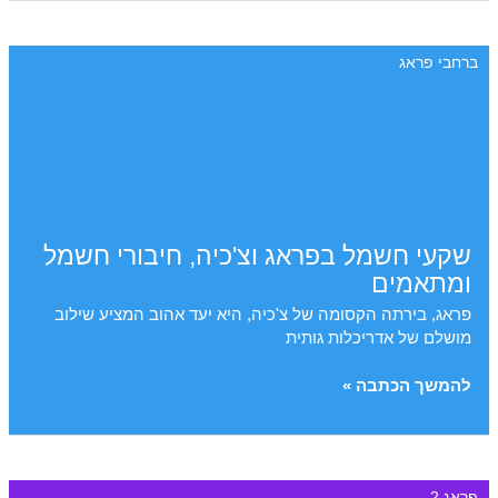
בעקבות
הגיבורים
ברחבי פראג
של
מבצע
אנתרופואיד
במלחמת
העולם
השניה
שקעי חשמל בפראג וצ'כיה, חיבורי חשמל
ומתאמים
פראג, בירתה הקסומה של צ'כיה, היא יעד אהוב המציע שילוב
מושלם של אדריכלות גותית
שקעי
להמשך הכתבה »
חשמל
בפראג
וצ'כיה,
חיבורי
פראג 2