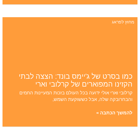
המוראביות
|
מערות
מחוץ לפראג
פונקווה
צ'כיה
כמו בסרט של ג'יימס בונד: הצצה לבתי
הקזינו המפוארים של קרלובי וארי
קרלובי וארי אולי ידועה בכל העולם בזכות המעיינות החמים
והבחרובקה שלה, אבל כששוקעת השמש,
כמו
להמשך הכתבה »
בסרט
של
ג'יימס
בונד: