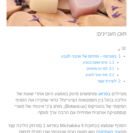
תוכן העניינים:
בוטניקס – מתחם של אהבה לטבע
גנים ושקט בטבע
למי זה מתאים
מתי ואיך להגיע
ליצירת קשר
מטיילים ב
פראג
ומחפשים פינוק באמצע היום אחרי שעות של
הליכה ברגל בין הסמטאות הציוריות? כדאי שתכירו את הסניף
המקומי של בוטניקוס (Botanicus), מותג צ'כי איכותי של מוצרי
קוסמטיקה אורגנית אמיתית עם הרבה ערך מוסף.
הסניף שנמצא בכתובת Michalska 4 בפראג 1 (מרחק הליכה קצר
מה
עיר העתיקה
) הוא מקום נעים ואינטימי שבו תוכלו לנסות