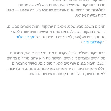
חברת בוטניקוס שמפעילה את החנות היא למעשה מתחם
למלאכות מסורתיות וגנים אורגניים שנמצא בעיירה Ostrá — כ-30
דקות נסיעה מפראג.
המקום משלב טבע שקט, מלאכות עתיקות וחנות מוצרים טבעיים,
כך שזה המקום בשבילכם אם אתם מחפשים חוויה שונה לגמרי
מהסניף בפראג (אגב, למותג יש סניפים גם בצ
'סקי קרומלוב
וב
קארלובי וארי
)
בבוטניקוס פועלים לפי 3 עקרונות מנחים: גידול אורגני, מתכונים
מסורתיים ומוצרים איכותיים. המשמעות היא שהם מגדלים צמחים
ועשבי תיבול בגנים אורגניים ללא ריסוס כימי, כאשר מהצמחים
הללו מייצרים בעבודת יד מוצרים כמו סבונים, שמנים, תה, ריבות,
צ’אטנים ועוד, הכל במנות קטנות ובאיכויות גבוהות.