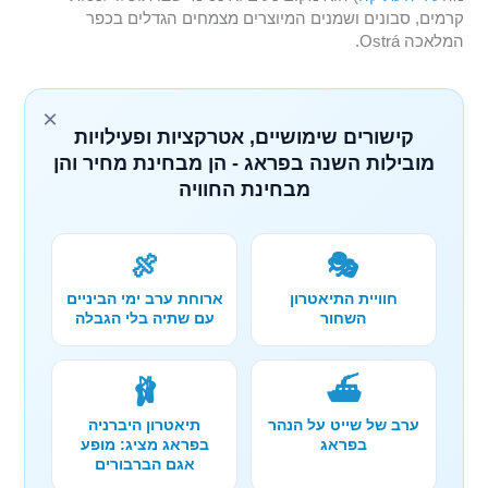
קרמים, סבונים ושמנים המיוצרים מצמחים הגדלים בכפר
המלאכה Ostrá.
×
קישורים שימושיים, אטרקציות ופעילויות
מובילות השנה בפראג - הן מבחינת מחיר והן
מבחינת החוויה
🍖
🎭
חוויית התיאטרון
ארוחת ערב ימי הביניים
השחור
עם שתיה בלי הגבלה
🩰
⛴️
ערב של שייט על הנהר
תיאטרון היברניה
בפראג
בפראג מציג: מופע
אגם הברבורים