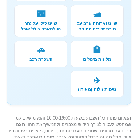
🌃
🛥️
שייט וארוחת ערב על
שייט לילי על נהר
סירת זכוכית פתוחה
הוולטאבה כולל אוכל
🚗
🏨
מלונות מעולים
השכרת רכב
✈️
טיסות זולות (מאוד!)
המקום פתוח כל השבוע בשעות 10:00-19:00 והוא מושלם למי
שמחפש לעצור לצורך חידוש מצברים ולהמשיך את החוויה גם
בבית עם סבונים, שמנים, תערובות תה, ריבות, מוצרים בעבודת יד
ועוד. אבל מה זה בכלל בוטניקוס? אנחנו מזמינים אתכם לצאת