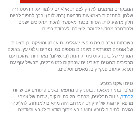
המבקרים מוזמנים לא רק לצפות, אלא גם ללמוד על ההיסטוריה
שלהן ולהתנסות באמצעות סדנאות (בתשלום) ובכך להפוך להיות
חלק מהפעילות. הסיור בכפר מאפשר להכיר תהליכים ישנים
ולהתחבר מחדש לחומר, ליצירה ולעבודת כפיים.
בשבתות נערכים פה מופעי ג'אגלינג, תיאטרון ומוזיקה וכן תצוגות
של אומנים מסורתיים מיומנים נוספים כמו נפחים וגלפי עץ. באולם
המרכזי של בוטניקוס ניתן ליהנות (בתשלום) מארוחות שהוכנו עם
מרכיבים מהגנים האורגניים שבמקום כמו מרקים, תבשיל עוף עם
תפ"א, עוגות, פנקייקים, מאפים וסלטים.
גנים ושקט בטבע
מלבד בתי המלאכה, בוטניקוס מתפאר בגנים פתוחים עם שדות
לבנדר
, גינות תבלינים, מרחבי הליכה ירוקים, שדות של צמחי
מרפא וערוגות של ירקות. המרחב הזה מתאים למנוחה, להליכה
רגועה ולחיבור לטבע והוא נובע מתוך מודעות לטבע ולאדמה.