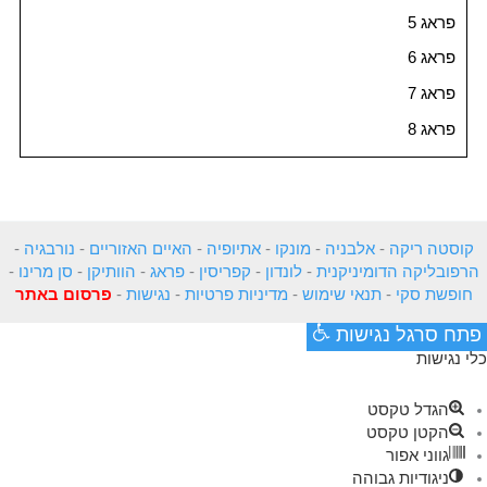
פראג 5
פראג 6
פראג 7
פראג 8
קוסטה ריקה
-
אלבניה
-
מונקו
-
אתיופיה
-
האיים האזוריים
-
נורבגיה
-
הרפובליקה הדומיניקנית
-
לונדון
-
קפריסין
-
פראג
-
הוותיקן
-
סן מרינו
-
חופשת סקי
-
תנאי שימוש
-
מדיניות פרטיות
-
נגישות
-
פרסום באתר
פתח סרגל נגישות
כלי נגישות
הגדל טקסט
הקטן טקסט
גווני אפור
ניגודיות גבוהה