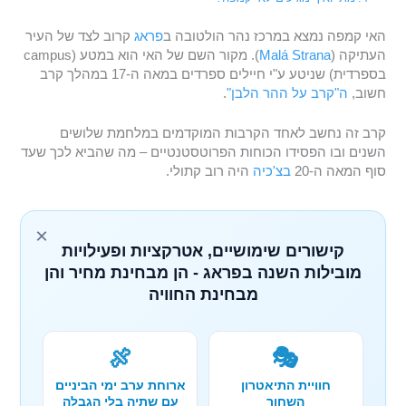
האי קמפה נמצא במרכז נהר הולטובה ב
פראג
קרוב לצד של העיר
העתיקה (
Malá Strana
). מקור השם של האי הוא במטע (campus
בספרדית) שניטע ע"י חיילים ספרדים במאה ה-17 במהלך קרב
חשוב,
ה"קרב על ההר הלבן"
.
קרב זה נחשב לאחד הקרבות המוקדמים במלחמת שלושים
השנים ובו הפסידו הכוחות הפרוטסטנטיים – מה שהביא לכך שעד
סוף המאה ה-20
בצ'כיה
היה רוב קתולי.
×
קישורים שימושיים, אטרקציות ופעילויות
מובילות השנה בפראג - הן מבחינת מחיר והן
מבחינת החוויה
🍖
🎭
חוויית התיאטרון
ארוחת ערב ימי הביניים
השחור
עם שתיה בלי הגבלה