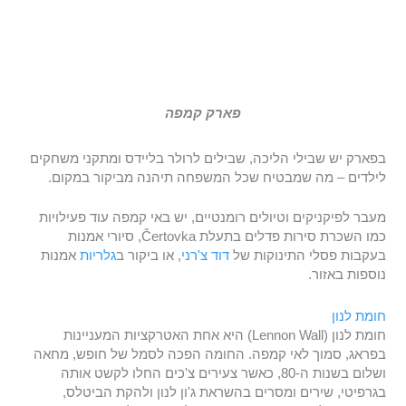
פארק קמפה
בפארק יש שבילי הליכה, שבילים לרולר בליידס ומתקני משחקים
לילדים – מה שמבטיח שכל המשפחה תיהנה מביקור במקום.
מעבר לפיקניקים וטיולים רומנטיים, יש באי קמפה עוד פעילויות
כמו השכרת סירות פדלים בתעלת Čertovka, סיורי אמנות
בעקבות פסלי התינוקות של
דוד צ'רני
, או ביקור ב
גלריות
אמנות
נוספות באזור.
חומת לנון
חומת לנון (Lennon Wall) היא אחת האטרקציות המעניינות
בפראג, סמוך לאי קמפה. החומה הפכה לסמל של חופש, מחאה
ושלום בשנות ה-80, כאשר צעירים צ'כים החלו לקשט אותה
בגרפיטי, שירים ומסרים בהשראת ג'ון לנון ולהקת הביטלס,