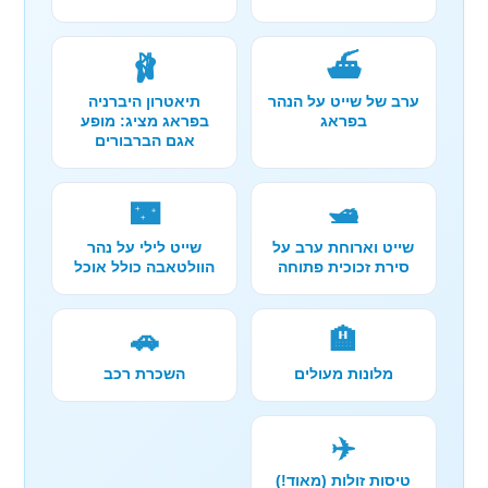
🩰
⛴️
ערב של שייט על הנהר
תיאטרון היברניה
בפראג
בפראג מציג: מופע
אגם הברבורים
🌃
🛥️
שייט וארוחת ערב על
שייט לילי על נהר
סירת זכוכית פתוחה
הוולטאבה כולל אוכל
🚗
🏨
מלונות מעולים
השכרת רכב
✈️
טיסות זולות (מאוד!)