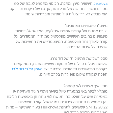
Jetelova
העשויה מעץ ומתכת. הכיסא מתנשא לגובה של כ-8
מטרים ומשדר תחושה של גודל והוד, אך גם של ריקנות ופרדוקס.
הוא מבקש לעורר שאלות פילוסופיות וחברתיות שונות.
מיצג "הפינגווינים הצהובים"
יצירת אמנות של קבוצת אמנים איטלקית, המציגה 34 דמויות
פינגווינים צהובים העשויים מפלסטיק ממוחזר, המסודרים על
קורה לאורך נהר הוולטאבה. המיצג מדגיש את החשיבות של
שמירה על איכות הסביבה.
פסלי "שלושת התינוקות" של דוד צ'רני
שלושה פסלים גדולים של תינוקות עשויים מתכת, הממוקמים
בקרבת הפינגווינים הצהובים. יצירה זו של
האמן הצ'כי דוד צ'רני
הפכה לנקודת צילום פופולרית בקרב תיירים.
מתי ואיך מגיעים לאי קמפה?
מומלץ לבקר באי במסגרת טיול בשאר אתרי העיר העתיקה או
במסגרת שיט על הוולטובה. הגישה לאי נוחה הן באמצעות הליכה
והן באמצעות תחבורה ציבורית כמו למשל, קווי החשמליות
12,20,22 ו-57 שמגיעים לתחנת Hellichova בעיר העתיקה – פחות
מ-10 דקות הליכה בלבד לאי.