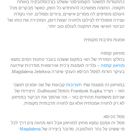
כהתנגדות למשטר הקומוניסטי ששלט בצ'כוסלובקיה באותה
תקופה. החומה ממשיכה להתחדש כל הזמן, כאשר מבקרים מכל
העולם מוסיפים לה מסרים אישיים, ציורים וסמלים. זוהי נקודת
עצירה פופולרית לצילום ולחוויה יוצאת דופן, המזכירה את כוחו של
הביטוי האישי ואת התקווה לעולם טוב יותר.
אמנות ותרבות מקומית
מוזיאון קמפה
בחלקו המזרחי של האי במקום ששכנו בעבר טחנות המים נמצא
מוזיאון קמפה
– גלריה לאמנות צ'כית ואירופאית מודרנית שידועה
בעיקר הודות לפסל הכיסא הענקי שיצרה Magdalena Jetelova.
במוזיאון זה מוצגות שתי
תערוכות
קבועות של שני אמנים תושבי
האי – הצייר Frantisek Kupka והפסל Gutfreund. היצירות של
שניהם מושפעות מהחיים באי – מה שהופך את הביקור במוזיאון
לא רק לחוויה אמנותית אלא גם לחוויה תרבותית מקומית.
פסל הכיסא
פסל זה אמנם נמצא מחוץ למוזיאון אבל הוא מהווה ציון דרך לכל
מי ששיט על נהר הוולטובה. מדובר ביצירה של
Magdalena