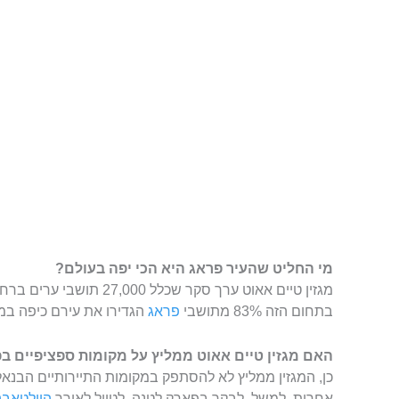
מי החליט שהעיר פראג היא הכי יפה בעולם?
מגזין טיים אאוט ערך סקר שכל
בתחום הזה 83% מתושבי
פראג
הגדירו את עירם כיפה במי
האם מגזין טיים אאוט ממליץ על מקומות ספציפיים ב
כן, המגזין ממליץ לא להסתפק במקומות התיירותיים הבנאל
אחרות. למשל, לבקר בפארק לטנה, לטייל לאורך
הוולטאבה