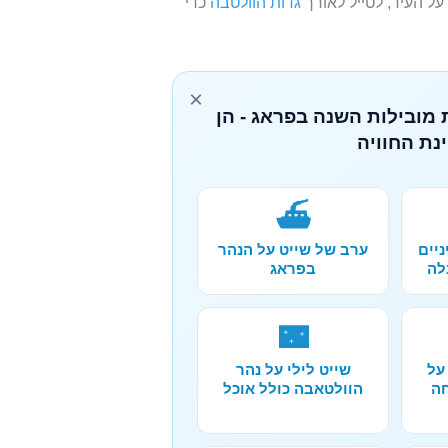
ל העיר, לטייל לאורך
גדות הוולטבה
כדי
×
 מובילות השנה בפראג - הן
נת החוויה
⛴️
ניים
ערב של שייט על הנהר
לה
בפראג
🌃
על
שייט לילי על נהר
חה
הוולטאבה כולל אוכל