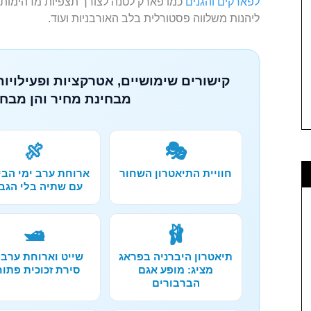
לפארקים והגנים
כמו פארק לטנה לצורך תצפיות מדהימות ע
ליהנות משלווה פסטורלית בלב האורבניות ועוד.
קישורים שימושיים, אטרקציות ופעילויות
מבחינת מחיר והן מבחי
🍖
🎭
חוויית התיאטרון השחור
ארוחת ערב ימי הבי
עם שתיה בלי הגב
🛥️
🩰
תיאטרון היברניה בפראג
שייט וארוחת ערב 
מציג: מופע אגם
סירת זכוכית פתו
הברבורים