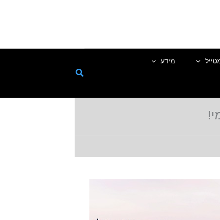
טייל
מידע
י!