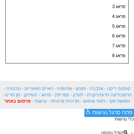
פראג 3
פראג 4
פראג 5
פראג 6
פראג 7
פראג 8
קוסטה ריקה
-
אלבניה
-
מונקו
-
אתיופיה
-
האיים האזוריים
-
נורבגיה
-
הרפובליקה הדומיניקנית
-
לונדון
-
קפריסין
-
פראג
-
הוותיקן
-
סן מרינו
-
חופשת סקי
-
תנאי שימוש
-
מדיניות פרטיות
-
נגישות
-
פרסום באתר
פתח סרגל נגישות
כלי נגישות
הגדל טקסט