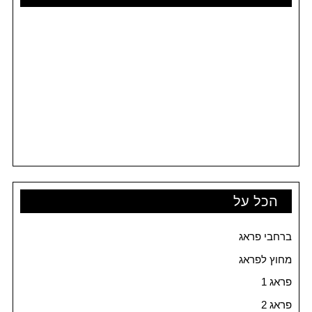
הכל על
ברחבי פראג
מחוץ לפראג
פראג 1
פראג 2