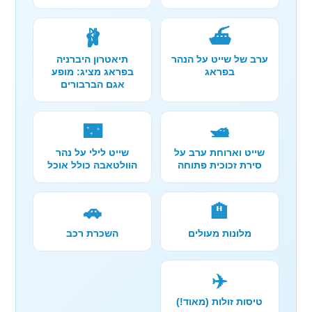
🩰
⛴️
ערב של שייט על הנהר
תיאטרון היברניה
בפראג
בפראג מציג: מופע
אגם הברבורים
🌃
🛥️
שייט וארוחת ערב על
שייט לילי על נהר
סירת זכוכית פתוחה
הוולטאבה כולל אוכל
🚗
🏨
מלונות מעולים
השכרת רכב
✈️
טיסות זולות (מאוד!)