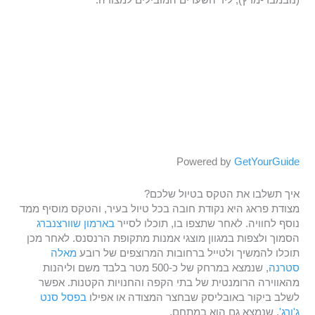
(נובמבר-מרץ), ליד השערים המובילים למצודה.
Powered by
GetYourGuide
איך תשלבו את הטקס בטיול שלכם?
מצודת פראג היא נקודת חובה בכל טיול בעיר, והטקס מוסיף ממד
נוסף לחוויה. לאחר שתצפו בו, תוכלו לסייר
בארמון שוורצנברג
הסמוך ולצפות במגוון מוצגי אמנות מתקופת הרנסנס. לאחר מכן
תוכלו להמשיך ולטייל ברחובות המרוצפים של רובע
מאלה
סטרנה
, שנמצא במרחק של כ-500 מטר בלבד משם וליהנות
מהאווירה הרומנטית של בתי הקפה והחנויות הקטנות. אפשר
לשלב ביקור באובליסק שבחצר המצודה או אפילו
בפסל סנט
ג'ורג'
, שנמצא גם הוא במתחם.