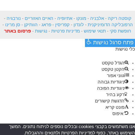
קוסטה ריקה
-
אלבניה
-
מונקו
-
אתיופיה
-
האיים האזוריים
-
נורבגיה
-
הרפובליקה הדומיניקנית
-
לונדון
-
קפריסין
-
פראג
-
הוותיקן
-
סן מרינו
-
חופשת סקי
-
תנאי שימוש
-
מדיניות פרטיות
-
נגישות
-
פרסום באתר
פתח סרגל נגישות
כלי נגישות
הגדל טקסט
הקטן טקסט
גווני אפור
ניגודיות גבוהה
ניגודיות הפוכה
רקע בהיר
הדגשת קישורים
פונט קריא
איפוס
אנו משתמשים בקבצי cookies ובכלים נוספים לניתוח נתונים. המשך
השימוש באתר, כפוף למדיניות הפרטיות ולתנאים וההגבלות.