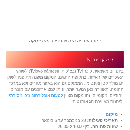
בית העירייה החדש בכיכר מארינסקה
7. שוק כיכר Tyl
ביום יום משמשת כיכר Tyl (בצ׳כית: Tylovo náměstí) לשווקי
האיכרים של האיזור. בתקופת החגים, המקום משנה את פניו לשוק
חג מולד קטן ואינטימי, הממוקם גם הוא באזור מגורים ולא במרכז
ההומה. האווירה כאן רגועה יותר, וניתן למצוא דוכנים עם מוצרים
ייחודיים ומקומיים. זהו מקום מצוין
לטעום אוכל רחוב צ'כי מסורתי
וליהנות מאווירת חג אותנטית.
מיקום
תאריכי פעילות:
29 בנובמבר עד 6 בינואר
שעות פתיחה:
בין 10:00 ל-20:00