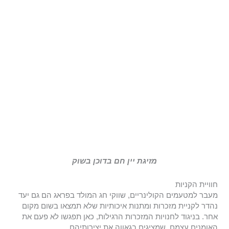
מזיגת יין חם בדוכן בשוק
חוויית הקניות
מעבר למטעמים הקולינריים, שווקי חג המולד בפראג הם גם יעד
נהדר לקניית מזכרות ומתנות איכותיות שלא תמצאו בשום מקום
אחר. בניגוד לחנויות המזכרות הרגילות, כאן תפגשו לא פעם את
האומנים עצמם, שמציגים בגאווה את יצירותיהם.