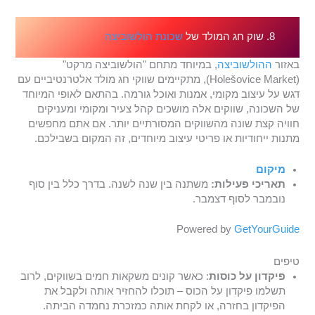
8. שוק חג המולד של
שכונת הולשוביצה
באזור
ההולשוביצה
, במיוחד מתחם "הולשוביצה מרקט"
(Holešovice Market), מתקיימים שווקי חג מולד אלטרנטיביים עם
דגש על עיצוב מקומי, אמנות ואוכל גורמה. בהתאם לאופי המיוחד
של השכונה, שווקים אלה מושכים קהל צעיר ומקומי ומעניקים
חוויה קצת שונה מהשווקים המסורתיים יותר. אם אתם מחפשים
מתנות ייחודיות או פריטי עיצוב מיוחדים, זה המקום בשבילכם.
מיקום
תאריכי פעילות:
משתנה בין שנה לשנה. בדרך כלל בין סוף
נובמבר לסוף דצמבר.
Powered by
GetYourGuide
טיפים
פיקדון על כוסות
: כאשר קונים משקאות חמים בשווקים, לרוב
תשלמו פיקדון על הכוס – תוכלו להחזיר אותה ולקבל את
הפיקדון בחזרה, או לקחת אותה כמזכרת נחמדה הביתה.