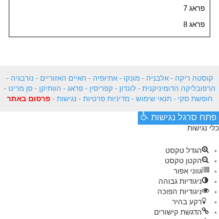
פראג 7
פראג 8
קוסטה ריקה
-
אלבניה
-
מונקו
-
אתיופיה
-
האיים האזוריים
-
נורבגיה
-
הרפובליקה הדומיניקנית
-
לונדון
-
קפריסין
-
פראג
-
הוותיקן
-
סן מרינו
-
חופשת סקי
-
תנאי שימוש
-
מדיניות פרטיות
-
נגישות
-
פרסום באתר
פתח סרגל נגישות
כלי נגישות
הגדל טקסט
הקטן טקסט
גווני אפור
ניגודיות גבוהה
ניגודיות הפוכה
רקע בהיר
הדגשת קישורים