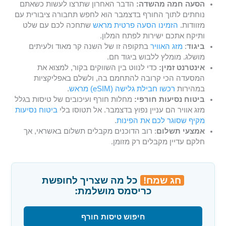
הסעה חמה מהשדה:
הדבר האחרון שתרצו לעשות כשאתם
נוחתים לתוך החורף בדצמבר הוא לחפש תחבורה ציבורית עם
מזוודות.
הזמינו הסעה פרטית מראש
שתחכה לכם עם שלט
ותיקח אתכם ישירות לפתח המלון.
ביגוד
:
מזג האוויר
בתקופה זו של השנה קר מאוד ולעיתים
מושלג. מומלץ ללבוש ביגוד חם.
אינטרנט זמין:
כדי לנווט בין השווקים בקור, למצוא את
המסעדה הכי קרובה להתחמם בה, ולשלם באפליקציות
במהירות
רכשו חבילת גלישה (eSIM) מראש
.
ביטוח נסיעות חורפי:
מחלות חורף ועיכובים של טיסות בגלל
מזג אוויר הם עניין נפוץ בדצמבר. אל תטוסו בלי
ביטוח נסיעות
מקיף שסוגר לכם את הפינות
.
אמצעי תשלום
: רוב הדוכנים מקבלים תשלום באשראי, אך
חלקם עדיין מקבלים רק מזומן.
חג שמח!
כל מה שצריך לחופשת
כריסמס מושלמת:
חיפוש טיסות חורף