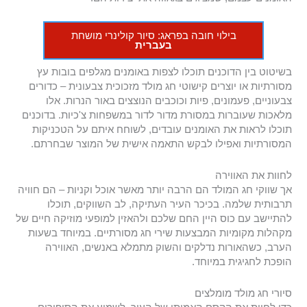
בילוי חובה בפראג: סיור קולינרי מושחת
בעברית
בשיטוט בין הדוכנים תוכלו לצפות באומנים מגלפים בובות עץ
מסורתיות או יוצרים קישוטי חג מולד מזכוכית צבעונית – כדורים
צבעוניים, פעמונים, פיות וכוכבים הנוצצים באור הנרות. אלו
מלאכות שעוברות במסורת מדור לדור במשפחות צ'כיות. בדוכנים
תוכלו לראות את האומנים עובדים, לשוחח איתם על הטכניקות
המסורתיות ואפילו לבקש התאמה אישית של המוצר שבחרתם.
לחוות את האווירה
אך שווקי חג המולד הם הרבה יותר מאשר אוכל וקניות – הם חוויה
תרבותית שלמה. בכיכר העיר העתיקה, לב השווקים, תוכלו
להתיישב עם כוס היין החם שלכם ולהאזין למופעי מוזיקה חיים של
מקהלות מקומיות המבצעות שירי חג מסורתיים. במיוחד בשעות
הערב, כשהאורות נדלקים והשוק מתמלא באנשים, האווירה
הופכת לחגיגית במיוחד.
סיורי חג מולד מומלצים