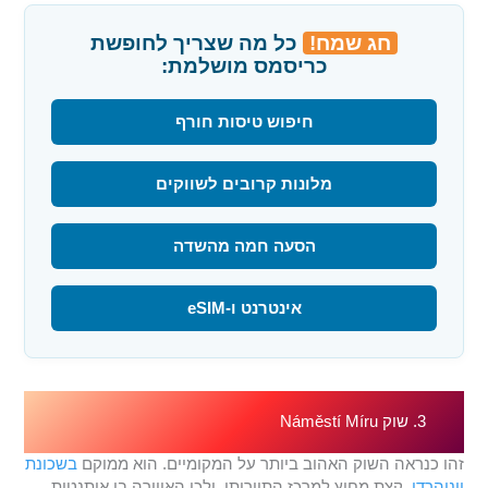
חג שמח!
כל מה שצריך לחופשת
כריסמס מושלמת:
חיפוש טיסות חורף
מלונות קרובים לשווקים
הסעה חמה מהשדה
אינטרנט ו-eSIM
3. שוק Náměstí Míru
זהו כנראה השוק האהוב ביותר על המקומיים. הוא ממוקם
בשכונת
וינוהרדי
, קצת מחוץ למרכז התיירותי, ולכן האווירה בו אותנטית