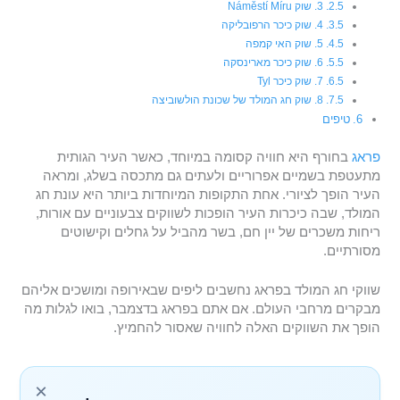
3. שוק Náměstí Míru
4. שוק כיכר הרפובליקה
5. שוק האי קמפה
6. שוק כיכר מארינסקה
7. שוק כיכר Tyl
8. שוק חג המולד של שכונת הולשוביצה
טיפים
פראג
בחורף היא חוויה קסומה במיוחד, כאשר העיר הגותית
מתעטפת בשמיים אפרוריים ולעתים גם מתכסה בשלג, ומראה
העיר הופך לציורי. אחת התקופות המיוחדות ביותר היא עונת חג
המולד, שבה כיכרות העיר הופכות לשווקים צבעוניים עם אורות,
ריחות משכרים של יין חם, בשר מהביל על גחלים וקישוטים
מסורתיים.
שווקי חג המולד בפראג נחשבים ליפים שבאירופה ומושכים אליהם
מבקרים מרחבי העולם. אם אתם בפראג בדצמבר, בואו לגלות מה
הופך את השווקים האלה לחוויה שאסור להחמיץ.
×