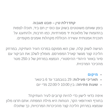
קתדרלת טין – מבט מגבוה
בזמן שאתם משוטטים בשוק עם כוס יין חם ביד, תוכלו לצפות
בהדגמות של מלאכות יד מסורתיות, כמו חרבות, ולהתענג על
תוכנית אמנותית עשירה הכוללת מקהלות ואמנים מקומיים.
הגישה לשוק קלה, שכן הוא ממוקם במרכז העיר העתיקה, במרחק
הליכה קצר מגשר קארל המפורסם. מומלץ לשלב את הביקור עם
סיור באזור היהודי ההיסטורי, הנמצא במרחק של כ-250 מטר
מהכיכר המרכזית.
מיקום
תאריכי פעילות:
29 בנובמבר עד 6 בינואר
שעות פתיחה:
בין 10:00 ל-22:00 מדי יום
איפה כדאי לישון כדי להיות קרובים לעיר העתיקה?
בחורף האירופאי הקר, הנוחות היא מילת המפתח. אתם תרצו מלון
שנמצא במרחק הליכה קצר מהכיכרות המרכזיות, כך שתוכלו