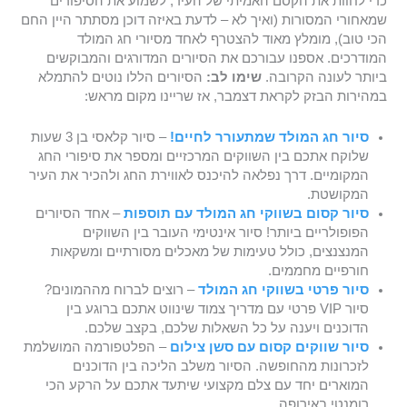
כדי לחוות את הקסם האמיתי של העיר, לשמוע את הסיפורים
שמאחורי המסורות (ואיך לא – לדעת באיזה דוכן מסתתר היין החם
הכי טוב), מומלץ מאוד להצטרף לאחד מסיורי חג המולד
המודרכים. אספנו עבורכם את הסיורים המדורגים והמבוקשים
ביותר לעונה הקרובה.
שימו לב:
הסיורים הללו נוטים להתמלא
במהירות הבזק לקראת דצמבר, אז שריינו מקום מראש:
סיור חג המולד שמתעורר לחיים!
– סיור קלאסי בן 3 שעות
שלוקח אתכם בין השווקים המרכזיים ומספר את סיפורי החג
המקומיים. דרך נפלאה להיכנס לאווירת החג ולהכיר את העיר
המקושטת.
סיור קסום בשווקי חג המולד עם תוספות
– אחד הסיורים
הפופולריים ביותר! סיור אינטימי העובר בין השווקים
המנצנצים, כולל טעימות של מאכלים מסורתיים ומשקאות
חורפיים מחממים.
סיור פרטי בשווקי חג המולד
– רוצים לברוח מההמונים?
סיור VIP פרטי עם מדריך צמוד שינווט אתכם ברוגע בין
הדוכנים ויענה על כל השאלות שלכם, בקצב שלכם.
סיור שווקים קסום עם סשן צילום
– הפלטפורמה המושלמת
לזכרונות מהחופשה. הסיור משלב הליכה בין הדוכנים
המוארים יחד עם צלם מקצועי שיתעד אתכם על הרקע הכי
רומנטי באירופה.