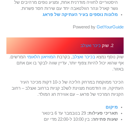
היסטוריים לחוויה מודרנית אחת, ומציע נופים מרהיבים של
גשר קארל ונהר הוולטאבה יחד עם שירות חסר פשרות.
מלונות נוספים בעיר העתיקה של פראג
Powered by
GetYourGuide
2. שוק
כיכר ואצלב
שוק נוסף נמצא
בכיכר ואצלב
, בקרבת
המוזיאון הלאומי
המרשים.
אף שהוא יכול להיות צפוף יותר, עדיין שווה לבקר בו אם אתם
באזור.
הכיכר ממוקמת במרחק הליכה של כ-10 דקות מכיכר העיר
העתיקה, וזו הזדמנות מצוינת לשלב קניות ברחוב ואצלב – רחוב
הקניות המרכזי של פראג – עם אווירת חג המולד.
מיקום
תאריכי פעילות:
29 בנובמבר עד 6 בינואר
שעות פתיחה:
בין 10:00 ל-22:00 מדי יום