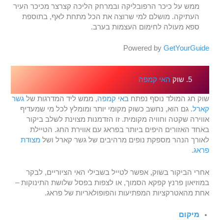
ממש על כיכר הרפובליקה ובמרחק הליכה קצרצר מכיכר העיר
העתיקה. מושלם למי שרוצה את הכל מתחת לאף, בתוספת
ספא מעולה לחימום העצמות בערב.
Powered by
GetYourGuide
5. שוק
האי קמפה
שוק חג המולד נוסף נפתח
באי קמפה
, ממש ליד המדרגות של
גשר
קארל
. גם הוא, נחשב כשוק מקומי יותר ומומלץ לכל מי שמעדיף
אווירה שקטה וחוויה מקומית. זו הזדמנות מצוינת לשלב ביקור
באחד האזורים היפים ביותר בפראג עם אווירת החג. הטיילת
לאורך הנהר מספקת נופים מרהיבים של גשר קארל ושל
מצודת
פראג
.
אחרי הביקור בשוק, אפשר לטייל בשבילי האי הציוריים, לבקר
במוזיאון פרנץ קפקא הסמוך, או לצפות בפסל שלושת התינוקות –
אחת מהאטרקציות המפתיעות והפופולאריות של פראג.
מיקום