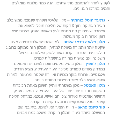
לקפוץ לחדר להתחמם מתי שתרצו. הנה כמה מלונות מומלצים
וחמים במרכז העניינים:
גראנד הוטל בוהמיה
– מלון קלאסי ויוקרתי שנמצא ממש בלב
העיר העתיקה. תוך 3 דקות של הליכה תוכלו למצוא את
עצמכם שותים יין חם מתחת לעץ האשוח הענק. שירות יוצא
דופן וארוחות בוקר מעולות.
מלון פלאזה פראג אלטה
– למי שמחפש אלטרנטיבה מעט
שקטה יותר (ותמורה מעולה למחיר), המלון הזה ממוקם ברובע
הולשוביצה הטרנדי. קרוב מאוד לשוק האלטרנטיבי של
השכונה ועם נגישות מהירה בחשמלית למרכז.
מלון ג'וזפין
– מלון בוטיק מקסים וזוכה לשבחים הממוקם
במרחק צעדים ספורים מכיכר העיר העתיקה. מציע חדרים
אלגנטיים, ארוחת בוקר מצוינת ואווירה שקטה ומרגיעה, למרות
שהוא נמצא בלב אזור התיירות התוסס ביותר.
מלון האסטל
– מלון משפחתי וותיק השוכן באחת הכיכרות
השקטות והציוריות ביותר של העיר העתיקה. המלון מעניק
תחושה אותנטית ואירוח צ'כי חם ואישי, ונמצא במרחק הליכה
קצרצר מכל האטרקציות ורובע הקניות היוקרתי.
פור סיזנס פראג
– חווית הפאר האולטימטיבית במיקום
המושלם ביותר בעיר. המלון היוקרתי משלב כמה מבנים