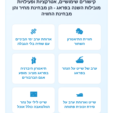
קישורים שימושיים, אטרקציות ופעילויות
מובילות השנה בפראג - הן מבחינת מחיר והן
מבחינת החוויה
🍖
🎭
חוויית התיאטרון
ארוחת ערב ימי הביניים
השחור
עם שתיה בלי הגבלה
🩰
⛴️
ערב של שייט על הנהר
תיאטרון היברניה
בפראג
בפראג מציג: מופע
אגם הברבורים
🌃
🛥️
שייט וארוחת ערב על
שייט לילי על נהר
סירת זכוכית פתוחה
הוולטאבה כולל אוכל