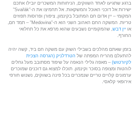
ברגע שתגיעו לאחד השווקים, הניחוחות המשכרים יובילו אתכם
ישירות אל דוכני האוכל והמשקאות. אל תחמיצו את ה-"Svařák"
המקומי – יין אדום חם המתובל בקינמון, ציפורן ופרוסות תפוזים
טריות. המשקה החם האהוב השני הוא ה-"Medovina" – תמד חם,
או
יין דבש
, שהמקומיים נשבעים שהוא מרפא את כל תחלואי
החורף.
בזמן שאתם מהלכים בשבילי השוק עם משקה חם ביד, קשה יהיה
להתעלם מהריח המפתה של
הטרדלניק (הגרסה הצכית
לקיורטוש)
– מאפה גלילי הנאפה על שיפוד מסתובב מעל גחלים
לוהטות ומצופה בסוכר וקינמון. תוכלו למצוא גם דוכנים שמוכרים
ערמונים קלויים טריים שנמכרים בכל פינה בשווקים, נשנוש חורפי
אירופאי קלאסי.