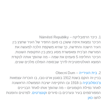
1. כיכר הרפובליקה – Náměstí Republiky
הכיכר נמצאת איפה ששכן בו פעם החפיר של העיר שחצץ בין
העיר הישנה והחדשה, כך שהיא משקפת הלכה למעשה את
המורשת הצ'כית ומאפשרת מסע בזמן בין התקופות השונות.
הכיכר החליפה 5 פעמים את שמה – מה שהופך אותה לנקודת
המוצא האולטימטיבית לדרך שבסופה הומלכו מלכים שונים.
2.
בית העירייה
– Obecni Dum
בניין זה הוקם בשנת 1912 בסגנון ארט-נובו, בו הוכרזה עצמאות
צ'כוסלובקיה
ב-1918 ובו התקיימה ישיבת הממשלה הראשונה
לאחר נפילת הקומוניזם – מה שהופך אותו לאחד הבניינים
המפורסמים בעיר ונערכים בו סיורים ו
קונצרטים
. לפרטים והזמנות
לחצו
כאן