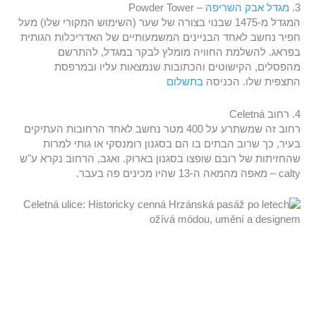
3.
מגדל אבק השריפה
– Powder Tower
המגדל מ-1475 שבנוי בצורה של שער (השימוש המקורי שלו) מעל
חפיר נחשב לאחד הבניינים המשמעותיים של האדריכלות הגותית
בפראג. להשלמת החוויה מומלץ לבקר במגדל, להתרשם
מהפסלים, הקישוטים והכתובות שנמצאות עליו ובמרפסת
התצפית שלו. הכניסה
בתשלום
4. רחוב Celetná
רחוב זה שמשתרע על 400 מטר נחשב לאחד הרחובות העתיקים
בעיר, כך שרוב הבתים בו הם בסגנון רומנסקי או גותי למרות
שהחזיתות של רובם שופצו בסגנון בארוק. ואגב, הרחוב נקרא ע"ש
calty – מאפה מהמאה ה-13 שהיו מכינים פה בעבר.