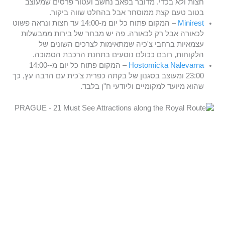
חצות ולא בכדי. מדובר בפאב נחשב ועטור פרסים שמעוצב
בטוב טעם קצת ממוסחר אבל בהחלט שווה ביקור.
Minirest
– המקום פתוח כל יום מ-14:00 עד חצות ונראה פשוט
לכאורה אבל רק לכאורה. פה יש מבחר של בירות ממבשלות
עצמאיות ברחבי צ'כיה שמתאימות לצרכים השונים של
הלקוחות, רובם ככולם נוסעים בתחנת הרכבת הסמוכה.
Hostomicka Nalevarna
– המקום פתוח כל יום מ-14:00-
23:00 ומעוצב בסגנון של בקתה כפרית צ'כית עם הרבה עץ, כך
שהוא מיועד למקומיים וליודעי ח"ן בלבד.