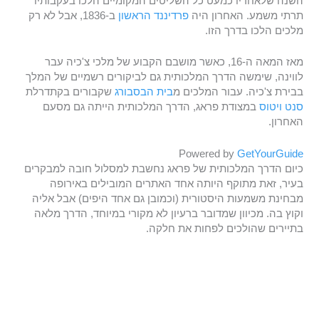
השנה שלאחריו כמעט כל השליטים המקומיים הלכו בעקבותיו
תרתי משמע. האחרון היה
פרדיננד הראשון
ב-1836, אבל לא רק
מלכים הלכו בדרך הזו.
מאז המאה ה-16, כאשר מושבם הקבוע של מלכי צ'כיה עבר
לווינה, שימשה הדרך המלכותית גם לביקורים רשמיים של המלך
בבירת צ'כיה. עבור המלכים מ
בית הבסבורג
שקבורים בקתדרלת
סנט ויטוס
במצודת פראג, הדרך המלכותית הייתה גם מסעם
האחרון.
Powered by
GetYourGuide
כיום הדרך המלכותית של פראג נחשבת למסלול חובה למבקרים
בעיר, זאת מתוקף היותה אחד האתרים המובילים באירופה
מבחינת משמעות היסטורית (וכמובן גם אחד היפים) אבל אליה
וקוץ בה. מכיוון שמדובר ברעיון לא מקורי במיוחד, הדרך מלאה
בתיירים שהולכים לפחות את חלקה.