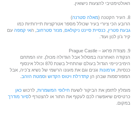
האולטימטיבי להצעות נישואין.
8. העיר הקטנה (
מאלה סטרנה
)
הרובע הכי ציורי בעיר שכולל מספר אטרקציות תיירותיות כמו
גבעת פטרין
,
כנסיית סיינט ניקולאס
,
מנזר סטרחוב
, ה
אי קמפה
עם
קיר ג'ון לנון ועוד.
9. מצודת פראג – Prague Castle
הנקודה האחרונה במסלול אבל הגדולה מכולן. זהו המתחם
הימיביניימי הגדול בעולם שהתחיל בשנת 870 וכולל אינסוף
כנסיות,
ארמונות
וגנים וגם את מעונו הרשמי של נשיא צ'כיה, אבל
המפורסמות שבהן הן
קתדרלת ויטוס הקדוש
ו
סמטת הזהב
.
מומלץ לתזמן את הביקור לשעת
חילופי המשמרות
, לרכוש
כאן
כרטיסים שיאפשרו לכם לעקוף את התור או להצטרף ל
סיור מודרך
במקום.