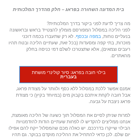
בית המדונה השחורה בפראג – חלק מהדרך המלכותית
מה צריך לדעת לפני ביקור בדרך המלכותית?
לפני הליכה במסלול המפורסם מומלץ להצטייד בראש ובראשונה
בנעליים נוחות,
במפה
ובכסף
. לא רק שתעברו בכמה דוכני
מזכרות, בתי קפה ומסעדות (בכל זאת, שעתיים הליכה ובטח תהיו
רעבים וצמאים), אלא שתצטרכו לשלם דמי כניסה בחלק
מהאתרים.
בילוי חובה בפראג: סיור קולינרי מושחת
בעברית
אמנם אפשר ללכת במסלול ללא כסף ולוותר על מצודת פראג,
אבל חובה לקחת איתכם בקבוק מים (במיוחד בקיץ) כי מצודת
פראג ניצבת על גבעה.
למרות שניתן לסיים את המסלול תוך כשעה של הליכה מאומצת,
אנחנו ממליצים להקדיש לו לפחות שעתיים הודות להזדמנויות
הבילוי שייקרו בדרככם. יש כאלה מכם שהמסלול ייקח להם אפילו
יום שלם. לכן כדאי להתחיל את ההליכה מוקדם בבוקר. גם תהיו