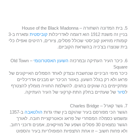
5. בית המדונה השחורה – House of the Black Madonna
בניין זה משנת 1912 הוא דוגמה לאדריכלות
קוביסטית
ומארח ב-3
קומותיו מוזיאון קוביסטי שכולל פסלים, ציורים, רהיטים ואפילו כלי
בית שנוצרו בצ'כיה בהשראת הקוביזם.
6. כיכר העיר העתיקה ובמרכזה
השעון האסטרונומי
– Old Town
Square
כיכר מימי הביניים שנחשבת ובצדק לאחד הסמלים האייקונים של
פראג ולא רק בגלל השעון. באזור הכיכר יש מבנים אדריכליים
ומתקיימים בה שווקים בחגים. להשלמת החוויה מומלץ להצטרף
ל
סיור
של שעתיים בחלק התת-קרקעי של העיר העתיקה.
7. גשר קארל – Charles Bridge
הגשר הכי מפורסם בעיר שהוקם בין שתי גדות
הולטאבה
ב-1357
ומשמש כסמלה המסחרי של פראג וכאטרקציית חובה. לאורך
הגשר נמצאים 30 פסלים ושפע של מוזיקאים, אמנים ודוכני רחוב.
ולא פחות חשוב – זו אחת התצפיות הפופולריות בעיר והספוט