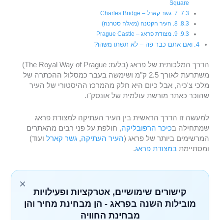
Square
7. גשר קארל – Charles Bridge
8. העיר הקטנה (מאלה סטרנה)
9. מצודת פראג – Prague Castle
ואם אתם כבר פה – לא תשתו משהו?
הדרך המלכותית של פראג (בלעז: The Royal Way of Prague)
משתרעת לאורך 2.5 ק"מ ושימשה בעבר כמסלול ההכתרה של
מלכי צ'כיה, אבל כיום היא חלק מהמרכז ההיסטורי של העיר
שהוכר כאתר מורשת עולמית של אונסק"ו.
למעשה זו הדרך הראשית בין העיר העתיקה למצודת פראג
שמתחילה ב
כיכר הרפובליקה
, חולפת על פני רבים מהאתרים
המרשימים ביותר של פראג (
העיר העתיקה
,
גשר קארל
ועוד)
ומסתיימת
במצודת פראג
.
×
קישורים שימושיים, אטרקציות ופעילויות
מובילות השנה בפראג - הן מבחינת מחיר והן
מבחינת החוויה