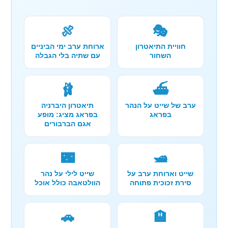
🍖
🎭
חוויית התיאטרון
ארוחת ערב ימי הביניים
השחור
עם שתיה בלי הגבלה
🩰
⛴️
ערב של שייט על הנהר
תיאטרון היברניה
בפראג
בפראג מציג: מופע
אגם הברבורים
🌃
🛥️
שייט וארוחת ערב על
שייט לילי על נהר
סירת זכוכית פתוחה
הוולטאבה כולל אוכל
🚗
🏨