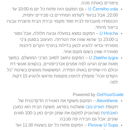
ציפורים באותה מכה.
U Černého vola
– גם המקום הזה פתוח כל יום מ-10:00 עד
22:00, אבל בניגוד לקודמו המחירים בו סבירים יחסית,
הכנסותיו מועברות לבית ספר מקומי ובירת הבית מיוצרת עבורו
בייצור מיוחד.
U Hrocha
– המקום נמצא במעלה גבעה תלולה, אבל נסגר
ב-23:00 כך שהוא שווה את הטרחה. העיצוב בסגנון צ'כי
מסורתי וכדאי להגיע לכאן בלילות בחורף הקרים ליהנות
מאווירה שאין בשום מקום אחר.
U Zlatého tygra
– המקום נחשב לפאב הצ'כי המושלם. במשך
מאות שנים הגיעו לפה אמנים אנרכיסטיים, בנקאים ואנשי דת
וכולם היו שתויים באותו המידה. המשקאות מוגשים בשיטת "כל
הקודם זוכה" ומומלץ להזמין מקומות מראש ולהגיע 15 דקות
לפני.
Powered by
GetYourGuide
Absintherie
– המקום משקף את האווירה הדקדנטית של
תקופת
הארט-נובו
ששלטה בפראג. משקה הבית הוא כמובן
האבסינת
(שהעניק למקום את שמו) וקיים כאן ב-100 סוגים
שונים, אבל גם הבירה פה סבבה.
U Supa
Pivovar
– המקום פתוח כל יום בשעות 11:30 ועד