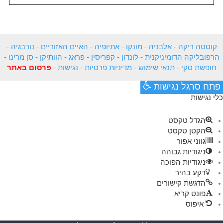
קוסטה ריקה
-
אלבניה
-
מונקו
-
אתיופיה
-
האיים האזוריים
-
נורבגיה
-
הרפובליקה הדומיניקנית
-
לונדון
-
קפריסין
-
פראג
-
הוותיקן
-
סן מרינו
-
חופשת סקי
-
תנאי שימוש
-
מדיניות פרטיות
-
נגישות
-
פרסום באתר
פתח סרגל נגישות
כלי נגישות
הגדל טקסט
הקטן טקסט
גווני אפור
ניגודיות גבוהה
ניגודיות הפוכה
רקע בהיר
הדגשת קישורים
פונט קריא
איפוס